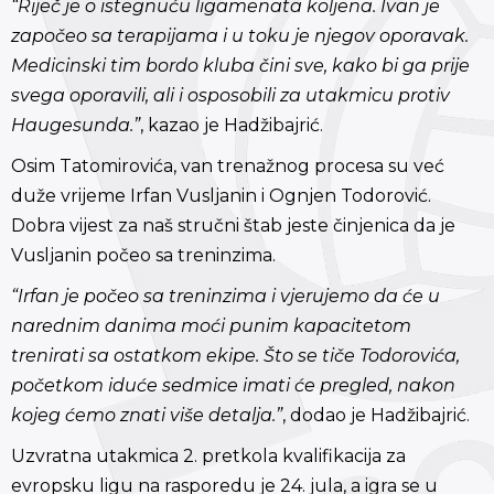
“Riječ je o istegnuću ligamenata koljena. Ivan je
započeo sa terapijama i u toku je njegov oporavak.
Medicinski tim bordo kluba čini sve, kako bi ga prije
svega oporavili, ali i osposobili za utakmicu protiv
Haugesunda.”
, kazao je Hadžibajrić.
Osim Tatomirovića, van trenažnog procesa su već
duže vrijeme Irfan Vusljanin i Ognjen Todorović.
Dobra vijest za naš stručni štab jeste činjenica da je
Vusljanin počeo sa treninzima.
“Irfan je počeo sa treninzima i vjerujemo da će u
narednim danima moći punim kapacitetom
trenirati sa ostatkom ekipe. Što se tiče Todorovića,
početkom iduće sedmice imati će pregled, nakon
kojeg ćemo znati više detalja.”
, dodao je Hadžibajrić.
Uzvratna utakmica 2. pretkola kvalifikacija za
evropsku ligu na rasporedu je 24. jula, a igra se u