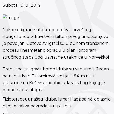
Subota, 19 jul 2014
Nakon odigrane utakmice protiv norveškog
Haugesunda, zdravstveni bilten prvog tima Sarajeva
je povoljan. Gotovo svi igrači su u punom trenažnom
procesu i nesmetano odrađuju plan i program
stručnog štaba uoči uzvratne utakmice u Norveškoj.
Trenutno, tri igrača bordo kluba su van stroja. Jedan
od njih je Ivan Tatomirović, koji je u 84. minuti
utakmice na Koševu zadobio udarac zbog kojeg je
morao napustiti igru.
Fizioterapeut našeg kluba, Ismar Hadžibajrić, objasnio
nam je kakva povreda je u pitanju.