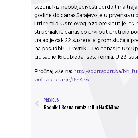
sezoni. Niz nepobjedivosti bordo tima traj
godine do danas Sarajevo je u prvenstvu o
i tri remija. Osim ovog niza prekinut je još
stručnjak je danas po prvi put pretrpio por
trajao je čak 22 susreta, a igrom slučaja pr
na posudbi u Travniku. Do danas je Uščupli
upisao je 16 pobjeda i šest remija. U 23. su
Pročitaj više na:
http://sportsport.ba/bh_f
polozio-oruzje/168478
PREVIOUS
Radnik i Bosna remizirali u Hadžićima