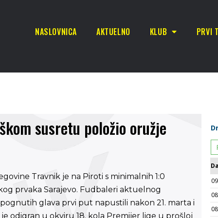
NASLOVNICA
AKTUELNO
KLUB
PRVI 
aškom susretu položio oružje
egovine Travnik je na Piroti s minimalnih 1:0
og prvaka Sarajevo. Fudbaleri aktuelnog
gnutih glava prvi put napustili nakon 21. marta i
e odigran u okviru 18. kola Premijer lige u prošloj