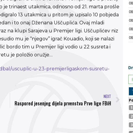
ao je trinaest utakmica, odnosno od 21. marta prošle
digralo 13 utakmica u pritom je upisalo 10 pobjeda
 jedan i to onaj Dženana Uščuplića. Ovaj mladi
az na klupi Sarajeva u Premijer ligi. Uščuplićev niz
esudio mu je “njegov” igrač Kouadio, koji se nalazi
ć bordo tim u Premijer ligi vodio u 22 susreta i
sretu je položio oružje…
udbal/uscuplic-u-23-premijerligaskom-susretu-
NEXT
Raspored jesenjeg dijela prvenstva Prve lige FBiH