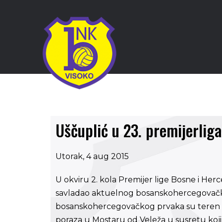
Uščuplić u 23. premijerlig
Utorak, 4 aug 2015
U okviru 2. kola Premijer lige Bosne i Herc
savladao aktuelnog bosanskohercegovačk
bosanskohercegovačkog prvaka su teren po
poraza u Mostaru od Veleža u susretu koji j