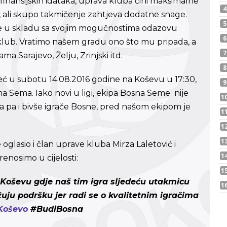
e finansijskih idataka, uprava kluba čini maksimalne
ali skupo takmičenje zahtjeva dodatne snage.
 se u skladu sa svojim mogučnostima odazovu
š klub. Vratimo našem gradu ono što mu pripada, a
a Sarajevo, Želju, Zrinjski itd.
ć u subotu 14.08.2016 godine na Koševu u 17:30,
sna Sema. Iako novi u ligi, ekipa Bosna Seme nije
a pa i bivše igrače Bosne, pred našom ekipom je
glasio i član uprave kluba Mirza Laletović i
enosimo u cijelosti:
Koševu gdje naš tim igra sljedeću utakmicu
uju podršku jer radi se o kvalitetnim igračima
Koševo‬
#BudiBosna