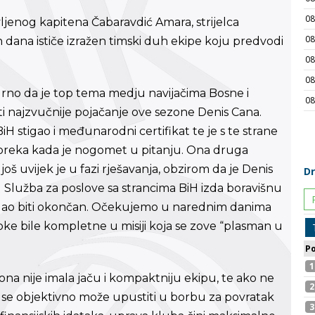
ljenog kapitena Čabaravdić Amara, strijelca
h dana ističe izražen timski duh ekipe koju predvodi
rno da je top tema medju navijačima Bosne i
ti najzvučnije pojačanje ove sezone Denis Cana.
H stigao i međunarodni certifikat te je s te strane
epreka kada je nogomet u pitanju. Ona druga
oš uvijek je u fazi rješavanja, obzirom da je Denis
Služba za poslove sa strancima BiH izda boravišnu
ogao biti okončan. Očekujemo u narednim danima
rioke bile kompletne u misiji koja se zove “plasman u
ona nije imala jaču i kompaktniju ekipu, te ako ne
a se objektivno može upustiti u borbu za povratak