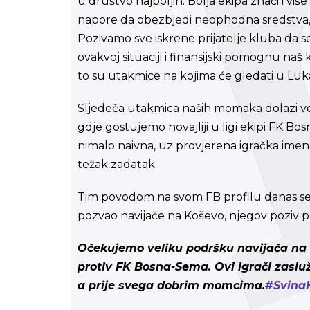
u društvo najboljih. Bolja ekipa znači i viš
napore da obezbjedi neophodna sredstva, 
Pozivamo sve iskrene prijatelje kluba da
ovakvoj situaciji i finansijski pomognu na
to su utakmice na kojima će gledati u Lukam
Sljedeča utakmica naših momaka dolazi ve
gdje gostujemo novajliji u ligi ekipi FK Bo
nimalo naivna, uz provjerena igračka imen
težak zadatak.
Tim povodom na svom FB profilu danas se o
pozvao navijače na Koševo, njegov poziv pr
Očekujemo veliku podršku navijača na 
protiv FK Bosna-Sema. Ovi igrači zasluž
a prije svega dobrim momcima.
‪#‎
Svina