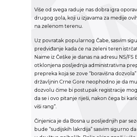
Više od svega raduje nas dobra igra oporav
drugog gola, koji u izjavama za medije ovi
na zelenom terenu.
Uz povratak popularnog Čabe, sasvim sigu
predviđanje kada će na zeleni teren istrča
Naime iz Češke je danas na adresu NS/FS Bi
otklonjena posljednja administrativna pr
prepreka koja se zove “boravišna dozvola” j
državljnin Crne Gore neophodno je da mu 
dozvolu čime bi postupak registracije m
da se i ovo pitanje riješi, nakon čega bi ka
viši rang”.
Činjenica je da Bosna u posljednjih par sez
bude “sudijskih lakrdija” sasvim sigurno d