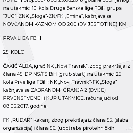
NS FBiH broj: 533/16 od 29.06.2016. godine počinjenog
na utakmici 13. kola Druge ženske lige FBiH grupa
“JUG”: ŽNK „Sloga“-ŽN/FK „Emina“, kažnjava se
NOVČANOM KAZNOM OD 200 (DVIJESTOTINE) KM.
PRVA LIGA FBiH
25. KOLO
ČAKIĆ ALIJA, igrač NK „Novi Travnik“, zbog prekršaja iz
člana 45. DP NS/FS BiH (grub start) na utakmici 25.
kola Prve lige FBiH: NK „Novi Travnik“-FK „Sloga“
kažnjava se ZABRANOM IGRANJA 2 (DVIJE)
PRVENSTVENE ili KUP UTAKMICE, računajući od
08.05.2017. godine.
FK „RUDAR“ Kakanj, zbog prekršaja iz člana 55. (slaba
organizacija) i člana 56. (upotreba pirotehničkih