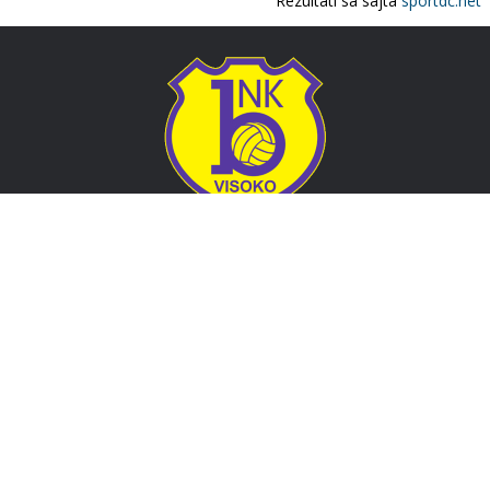
Adresa
Nogometni klub BOSNA
Stadion Luke, 71300 Visoko
Bosnia and Herzegovina