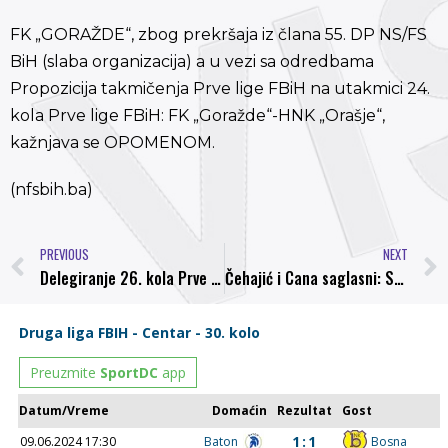
FK „GORAŽDE“, zbog prekršaja iz člana 55. DP NS/FS
BiH (slaba organizacija) a u vezi sa odredbama
Propozicija takmičenja Prve lige FBiH na utakmici 24.
kola Prve lige FBiH: FK „Goražde“-HNK „Orašje“,
kažnjava se OPOMENOM.
(nfsbih.ba)
PREVIOUS
NEXT
Delegiranje 26. kola Prve lige FBiH, Mirza Kazlagić na centru u Visokom
Čehajić i Cana saglasni: Smireno i skoncetrisano do novih bodova