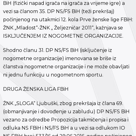
BiH (fizički napad igrača na igrača za vrijeme igre) a
vezi sa članom 35. DP NS/FS BiH (teži prekršaj)
počinjenog na utakmici 12. kola Prve ženske lige FBiH:
ŽNK „Mladost“-ŽNK „ Željezničar 2011“, kažnjava se
ISKLJUČENJEM IZ NOGOMETNE ORGANIZACIJE.
Shodno članu 31. DP NS/FS BiH (isključenje iz
nogometne organizacije) imenovana se briše iz
članstva nogometne organizacije i ne može obavljati
ni jednu funkciju u nogometnom sportu.
DRUGA ŽENSKA LIGA FBiH
ŽNK „SLOGA“ Ljubuški, zbog prekršaja iz člana 69.
(obmanjivanje i dovođenje u zabludu) DP NS/FS BiH
vezano za odredbe Propozicija takmičenja i propisa i
odluka NS FBiH i NS/FS BiH a u vezi sa odlukom IO