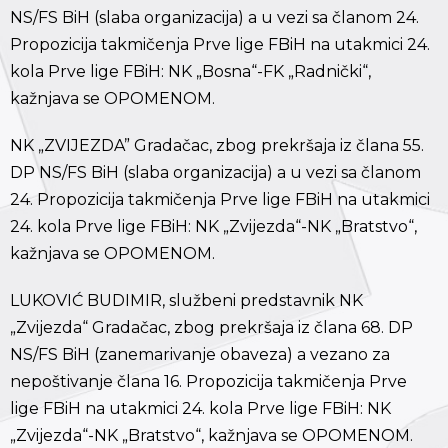
NS/FS BiH (slaba organizacija) a u vezi sa članom 24.
Propozicija takmičenja Prve lige FBiH na utakmici 24.
kola Prve lige FBiH: NK „Bosna“-FK „Radnički“,
kažnjava se OPOMENOM.
NK „ZVIJEZDA” Gradačac, zbog prekršaja iz člana 55.
DP NS/FS BiH (slaba organizacija) a u vezi sa članom
24. Propozicija takmičenja Prve lige FBiH na utakmici
24. kola Prve lige FBiH: NK „Zvijezda“-NK „Bratstvo“,
kažnjava se OPOMENOM.
LUKOVIĆ BUDIMIR, službeni predstavnik NK
„Zvijezda“ Gradačac, zbog prekršaja iz člana 68. DP
NS/FS BiH (zanemarivanje obaveza) a vezano za
nepoštivanje člana 16. Propozicija takmičenja Prve
lige FBiH na utakmici 24. kola Prve lige FBiH: NK
„Zvijezda“-NK „Bratstvo“, kažnjava se OPOMENOM.