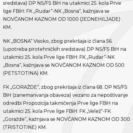
sredstava) DP NS/FS BiH na utakmici 25. kola Prve
lige FBiH: FK „Rudar“-NK „Bosna“, kažnjava se
NOVČANOM KAZNOM OD 1000 (JEDNEHILJADE)
KM.
NK „BOSNA“ Visoko, zbog prekršaja iz člana 56.
(upotreba pirotehničkih sredstava) DP NS/FS BiH na
utakmici 25. kola Prve lige FBiH: FK „Rudar“-NK
„Bosna“, kažnjava se NOVČANOM KAZNOM OD 500
(PETSTOTINA) KM.
FK „GORAŽDE“, zbog prekršaja iz člana 68. DP NS/FS
BiH (zanemarivanja obaveza) vezano za nepoštivanje
odredbi Propozicija takmičenja Prve lige FBiH na
utakmici 25. kola Prve lige FBiH: FK „Velež“-FK
„Goražde“, kažnjava se NOVČANOM KAZNOM OD 300
(TRISTOTINE) KM.