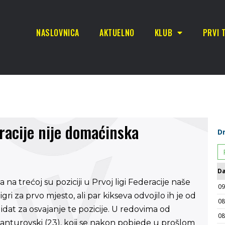
NASLOVNICA
AKTUELNO
KLUB
PRVI 
eracije nije domaćinska
a trećoj su poziciji u Prvoj ligi Federacije naše
igri za prvo mjesto, ali par kikseva odvojilo ih je od
idat za osvajanje te pozicije. U redovima od
nturovski (23), koji se nakon pobjede u prošlom