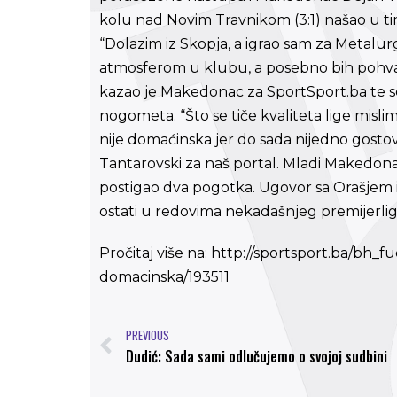
kolu nad Novim Travnikom (3:1) našao u ti
“Dolazim iz Skopja, a igrao sam za Metalu
atmosferom u klubu, a posebno bih pohvali
kazao je Makedonac za SportSport.ba te s
nogometa. “Što se tiče kvaliteta lige misli
nije domaćinska jer do sada nijedno gostova
Tantarovski za naš portal. Mladi Makedona
postigao dva pogotka. Ugovor sa Orašjem ist
ostati u redovima nekadašnjeg premijerlig
Pročitaj više na: http://sportsport.ba/bh_f
domacinska/193511
PREVIOUS
Dudić: Sada sami odlučujemo o svojoj sudbini