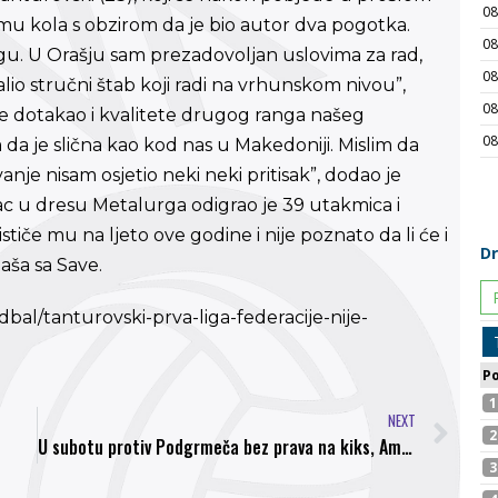
mu kola s obzirom da je bio autor dva pogotka.
rgu. U Orašju sam prezadovoljan uslovima za rad,
o stručni štab koji radi na vrhunskom nivou”,
e dotakao i kvalitete drugog ranga našeg
m da je slična kao kod nas u Makedoniji. Mislim da
nje nisam osjetio neki neki pritisak”, dodao je
c u dresu Metalurga odigrao je 39 utakmica i
iče mu na ljeto ove godine i nije poznato da li će i
aša sa Save.
udbal/tanturovski-prva-liga-federacije-nije-
NEXT
U subotu protiv Podgrmeča bez prava na kiks, Amar Prutina suspendovan i udaljen iz prvog tima