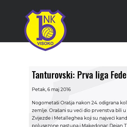
Tanturovski: Prva liga Fed
Petak, 6 maj 2016
Nogometaši Orašja nakon 24. odigrana kola n
zemlje. Orašani su veći dio prvenstva bili u 
Zvijezde i Metalleghea koji su najveći kand
polusezone nastupa i Makedonac Dejan Ta