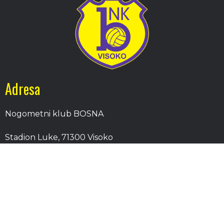
Adresa
Nogometni klub BOSNA
Stadion Luke, 71300 Visoko
Bosnia and Herzegovina
Kontakt
E-Pošta
: nkbosna.visoko@gmail.com