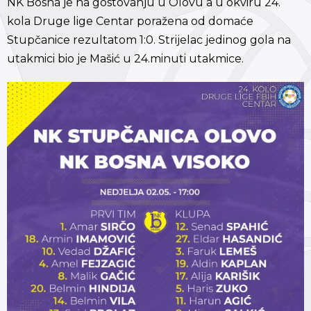
NK Bosna je na gostovanju u Olovu a u okviru 24.
kola Druge lige Centar poražena od domaće
Stupčanice rezultatom 1:0. Strijelac jedinog gola na
utakmici bio je Mašić u 24.minuti utakmice.