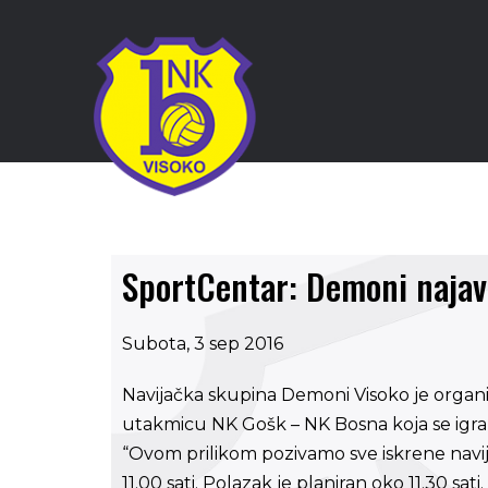
SportCentar: Demoni najavl
Subota, 3 sep 2016
Navijačka skupina Demoni Visoko je orga
utakmicu NK Gošk – NK Bosna koja se igra u
“Ovom prilikom pozivamo sve iskrene navi
11.00 sati. Polazak je planiran oko 11.30 sati