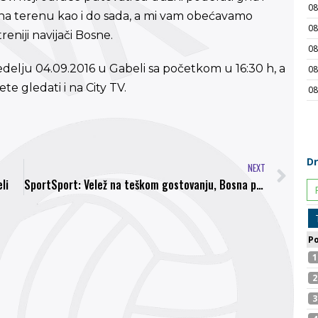
 na terenu kao i do sada, a mi vam obećavamo
eniji navijači Bosne.
delju 04.09.2016 u Gabeli sa početkom u 16:30 h, a
 gledati i na City TV.
NEXT
li
SportSport: Velež na teškom gostovanju, Bosna protiv GOŠK-a