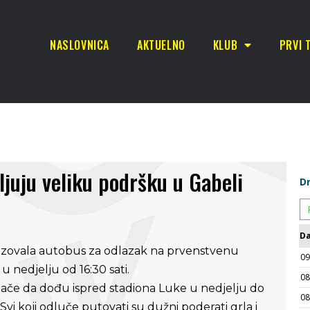
NASLOVNICA
AKTUELNO
KLUB
PRVI 
juju veliku podršku u Gabeli
nizovala autobus za odlazak na prvenstvenu
 nedjelju od 16:30 sati.
jače da dođu ispred stadiona Luke u nedjelju do
. Svi koji odluče putovati su dužni poderati grla i