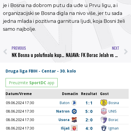
je i Bosna na dobrom putu da uđe u Prvu ligu, a i
organizacijski se Bosna digla na nivo više, jer tu sada
jedna mlada i pozitivna garnitura ljudi, koja Bosni želi
samo najbolje.
PREVIOUS
NEXT
NK Bosna u polufinalu kupa ZDK
NAJAVA: FK Borac Jelah vs NK Bosna Visoko