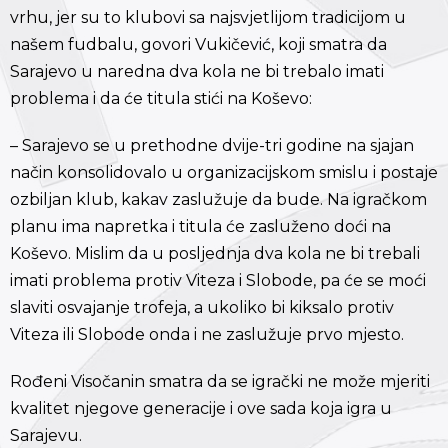
vrhu, jer su to klubovi sa najsvjetlijom tradicijom u
našem fudbalu, govori Vukičević, koji smatra da
Sarajevo u naredna dva kola ne bi trebalo imati
problema i da će titula stići na Koševo:
– Sarajevo se u prethodne dvije-tri godine na sjajan
način konsolidovalo u organizacijskom smislu i postaje
ozbiljan klub, kakav zaslužuje da bude. Na igračkom
planu ima napretka i titula će zasluženo doći na
Koševo. Mislim da u posljednja dva kola ne bi trebali
imati problema protiv Viteza i Slobode, pa će se moći
slaviti osvajanje trofeja, a ukoliko bi kiksalo protiv
Viteza ili Slobode onda i ne zaslužuje prvo mjesto.
Rođeni Visočanin smatra da se igrački ne može mjeriti
kvalitet njegove generacije i ove sada koja igra u
Sarajevu.