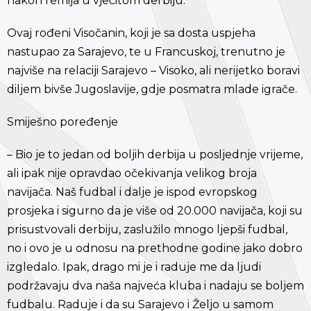
nakon remija u vječitom derbiju.
Ovaj rođeni Visočanin, koji je sa dosta uspjeha
nastupao za Sarajevo, te u Francuskoj, trenutno je
najviše na relaciji Sarajevo – Visoko, ali nerijetko boravi
diljem bivše Jugoslavije, gdje posmatra mlade igrače.
Smiješno poređenje
– Bio je to jedan od boljih derbija u posljednje vrijeme,
ali ipak nije opravdao očekivanja velikog broja
navijača. Naš fudbal i dalje je ispod evropskog
prosjeka i sigurno da je više od 20.000 navijača, koji su
prisustvovali derbiju, zaslužilo mnogo ljepši fudbal,
no i ovo je u odnosu na prethodne godine jako dobro
izgledalo. Ipak, drago mi je i raduje me da ljudi
podržavaju dva naša najveća kluba i nadaju se boljem
fudbalu. Raduje i da su Sarajevo i Željo u samom