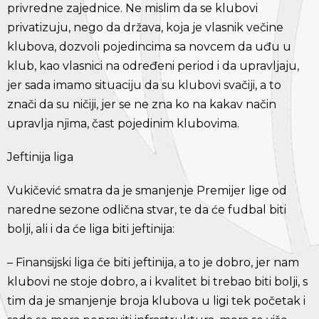
privredne zajednice. Ne mislim da se klubovi
privatizuju, nego da država, koja je vlasnik večine
klubova, dozvoli pojedincima sa novcem da uđu u
klub, kao vlasnici na određeni period i da upravljaju,
jer sada imamo situaciju da su klubovi svačiji, a to
znači da su ničiji, jer se ne zna ko na kakav način
upravlja njima, čast pojedinim klubovima.
Jeftinija liga
Vukičević smatra da je smanjenje Premijer lige od
naredne sezone odlična stvar, te da će fudbal biti
bolji, ali i da će liga biti jeftinija:
– Finansijski liga će biti jeftinija, a to je dobro, jer nam
klubovi ne stoje dobro, a i kvalitet bi trebao biti bolji, s
tim da je smanjenje broja klubova u ligi tek početak i