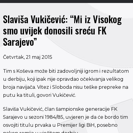
Slaviša Vukičević: “Mi iz Visokog
smo uvijek donosili sreću FK
Sarajevo”
Četvrtak, 21 maj 2015
Tim s Koševa može biti zadovoljniji igrom i rezultatom
u derbiju, koji ipak nije opravdao očekivanja velikog
broja navijača. Vitez i Sloboda nisu teške prepreke na
putu ka tituli, govori Vukičević.
Slaviša Vukičević, član šampionske generacije FK
Sarajevo u sezoni 1984/85, uvjeren je da će bordo tim
osvojiti titulu prvaka u Premijer ligi BiH, posebno