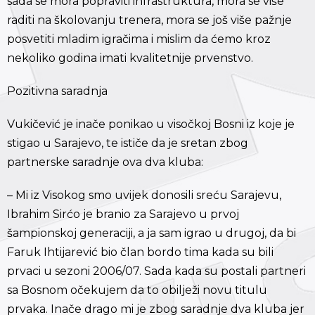
sada se mora popraviti infrastruktura, mora se više
raditi na školovanju trenera, mora se još više pažnje
posvetiti mladim igračima i mislim da ćemo kroz
nekoliko godina imati kvalitetnije prvenstvo.
Pozitivna saradnja
Vukičević je inače ponikao u visočkoj Bosni iz koje je
stigao u Sarajevo, te ističe da je sretan zbog
partnerske saradnje ova dva kluba:
– Mi iz Visokog smo uvijek donosili sreću Sarajevu,
Ibrahim Sirćo je branio za Sarajevo u prvoj
šampionskoj generaciji, a ja sam igrao u drugoj, da bi
Faruk Ihtijarević bio član bordo tima kada su bili
prvaci u sezoni 2006/07. Sada kada su postali partneri
sa Bosnom očekujem da to obilježi novu titulu
prvaka. Inače drago mi je zbog saradnje dva kluba jer