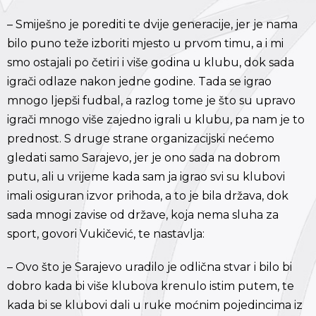
– Smiješno je porediti te dvije generacije, jer je nama
bilo puno teže izboriti mjesto u prvom timu, a i mi
smo ostajali po četiri i više godina u klubu, dok sada
igrači odlaze nakon jedne godine. Tada se igrao
mnogo ljepši fudbal, a razlog tome je što su upravo
igrači mnogo više zajedno igrali u klubu, pa nam je to
prednost. S druge strane organizacijski nećemo
gledati samo Sarajevo, jer je ono sada na dobrom
putu, ali u vrijeme kada sam ja igrao svi su klubovi
imali osiguran izvor prihoda, a to je bila država, dok
sada mnogi zavise od države, koja nema sluha za
sport, govori Vukičević, te nastavlja:
– Ovo što je Sarajevo uradilo je odlična stvar i bilo bi
dobro kada bi više klubova krenulo istim putem, te
kada bi se klubovi dali u ruke moćnim pojedincima iz