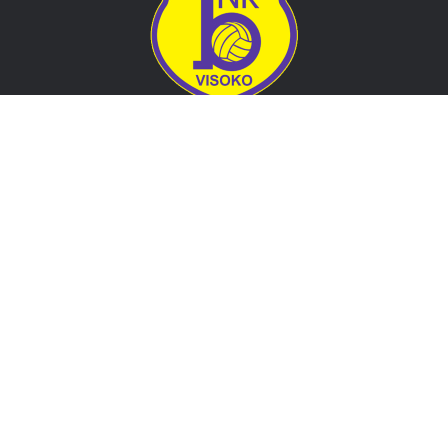
Adresa
Nogometni klub BOSNA
Stadion Luke, 71300 Visoko
Bosnia and Herzegovina
Kontakt
E-Pošta
: nkbosna.visoko@gmail.com