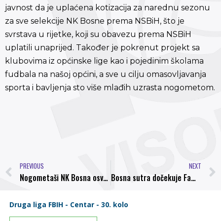
javnost da je uplaćena kotizacija za narednu sezonu
za sve selekcije NK Bosne prema NSBiH, što je
svrstava u rijetke, koji su obavezu prema NSBiH
uplatili unaprijed. Također je pokrenut projekt sa
klubovima iz općinske lige kao i pojedinim školama
fudbala na našoj općini, a sve u cilju omasovljavanja
sporta i bavljenja sto više mlađih uzrasta nogometom.
PREVIOUS
NEXT
Nogometaši NK Bosna osvojili vrijedan bod u Vitkovičima
Bosna sutra dočekuje Famos