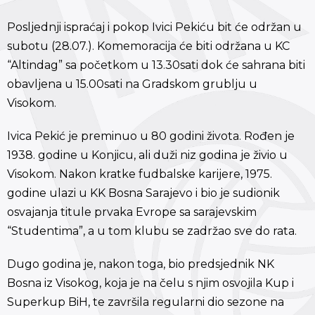
Posljednji ispraćaj i pokop Ivici Pekiću bit će održan u
subotu (28.07.). Komemoracija će biti održana u KC
“Altindag” sa početkom u 13.30sati dok će sahrana biti
obavljena u 15.00sati na Gradskom grublju u
Visokom.
Ivica Pekić je preminuo u 80 godini života. Rođen je
1938. godine u Konjicu, ali duži niz godina je živio u
Visokom. Nakon kratke fudbalske karijere, 1975.
godine ulazi u KK Bosna Sarajevo i bio je sudionik
osvajanja titule prvaka Evrope sa sarajevskim
“Studentima”, a u tom klubu se zadržao sve do rata.
Dugo godina je, nakon toga, bio predsjednik NK
Bosna iz Visokog, koja je na čelu s njim osvojila Kup i
Superkup BiH, te završila regularni dio sezone na