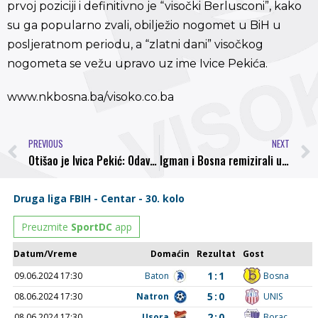
prvoj poziciji i definitivno je “visočki Berlusconi”, kako
su ga popularno zvali, obilježio nogomet u BiH u
posljeratnom periodu, a “zlatni dani” visočkog
nogometa se vežu upravo uz ime Ivice Pekića.
www.nkbosna.ba/visoko.co.ba
PREVIOUS
NEXT
Otišao je Ivica Pekić: Odavno ovo više nije njegovo vrijeme
Igman i Bosna remizirali u prijateljskoj utakmici