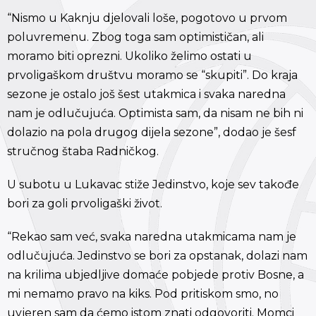
“Nismo u Kaknju djelovali loše, pogotovo u prvom
poluvremenu. Zbog toga sam optimističan, ali
moramo biti oprezni. Ukoliko želimo ostati u
prvoligaškom društvu moramo se “skupiti”. Do kraja
sezone je ostalo još šest utakmica i svaka naredna
nam je odlučujuća. Optimista sam, da nisam ne bih ni
dolazio na pola drugog dijela sezone”, dodao je šesf
stručnog štaba Radničkog.
U subotu u Lukavac stiže Jedinstvo, koje sev takođe
bori za goli prvoligaški život.
“Rekao sam već, svaka naredna utakmicama nam je
odlučujuća. Jedinstvo se bori za opstanak, dolazi nam
na krilima ubjedljive domaće pobjede protiv Bosne, a
mi nemamo pravo na kiks. Pod pritiskom smo, no
uvjeren sam da ćemo istom znati odgovoriti. Momci