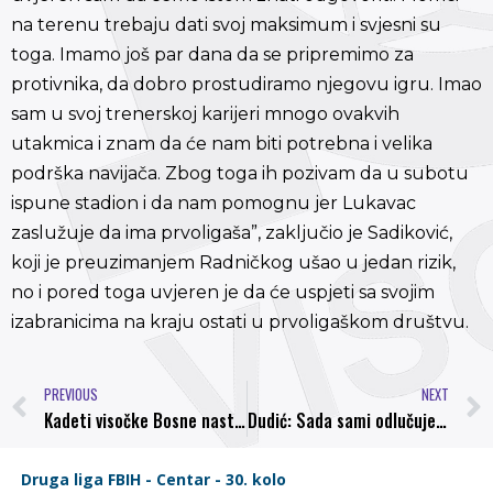
na terenu trebaju dati svoj maksimum i svjesni su
toga. Imamo još par dana da se pripremimo za
protivnika, da dobro prostudiramo njegovu igru. Imao
sam u svoj trenerskoj karijeri mnogo ovakvih
utakmica i znam da će nam biti potrebna i velika
podrška navijača. Zbog toga ih pozivam da u subotu
ispune stadion i da nam pomognu jer Lukavac
zaslužuje da ima prvoligaša”, zaključio je Sadiković,
koji je preuzimanjem Radničkog ušao u jedan rizik,
no i pored toga uvjeren je da će uspjeti sa svojim
izabranicima na kraju ostati u prvoligaškom društvu.
PREVIOUS
NEXT
Kadeti visočke Bosne nastavljaju pobjednički niz: NK Bosna – NK Novi Travnik 8:1
Dudić: Sada sami odlučujemo o svojoj sudbini