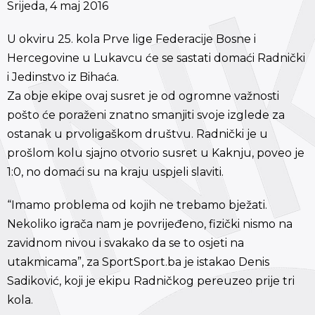
Srijeda, 4 maj 2016
U okviru 25. kola Prve lige Federacije Bosne i
Hercegovine u Lukavcu će se sastati domaći Radnički
i Jedinstvo iz Bihaća.
Za obje ekipe ovaj susret je od ogromne važnosti
pošto će poraženi znatno smanjiti svoje izglede za
ostanak u prvoligaškom društvu. Radnički je u
prošlom kolu sjajno otvorio susret u Kaknju, poveo je
1:0, no domaći su na kraju uspjeli slaviti.
“Imamo problema od kojih ne trebamo bježati.
Nekoliko igrača nam je povrijeđeno, fizički nismo na
zavidnom nivou i svakako da se to osjeti na
utakmicama”, za SportSport.ba je istakao Denis
Sadiković, koji je ekipu Radničkog pereuzeo prije tri
kola.