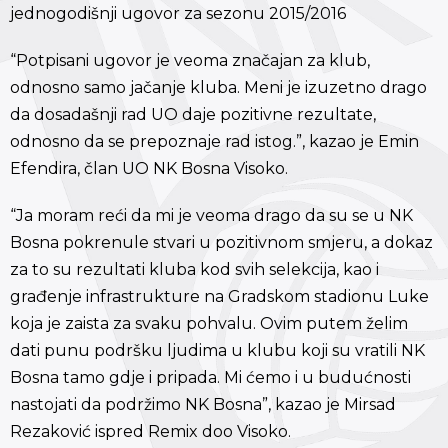
jednogodišnji ugovor za sezonu 2015/2016
“Potpisani ugovor je veoma značajan za klub,
odnosno samo jačanje kluba. Meni je izuzetno drago
da dosadašnji rad UO daje pozitivne rezultate,
odnosno da se prepoznaje rad istog.”, kazao je Emin
Efendira, član UO NK Bosna Visoko.
“Ja moram reći da mi je veoma drago da su se u NK
Bosna pokrenule stvari u pozitivnom smjeru, a dokaz
za to su rezultati kluba kod svih selekcija, kao i
građenje infrastrukture na Gradskom stadionu Luke
koja je zaista za svaku pohvalu. Ovim putem želim
dati punu podršku ljudima u klubu koji su vratili NK
Bosna tamo gdje i pripada. Mi ćemo i u budućnosti
nastojati da podržimo NK Bosna”, kazao je Mirsad
Rezaković ispred Remix doo Visoko.