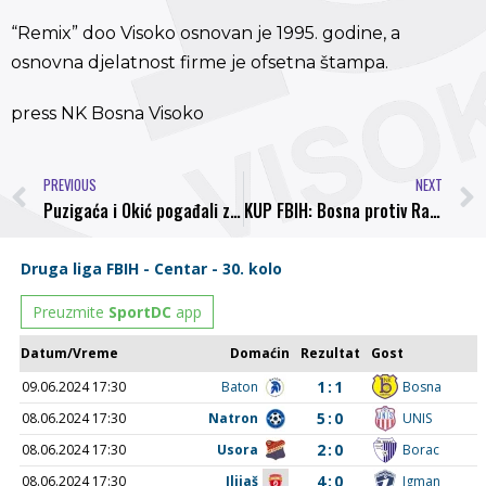
“Remix” doo Visoko osnovan je 1995. godine, a
osnovna djelatnost firme je ofsetna štampa.
press NK Bosna Visoko
PREVIOUS
NEXT
Puzigaća i Okić pogađali za pobjedu protiv Rudara
KUP FBIH: Bosna protiv Radničkog