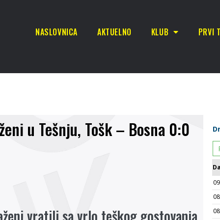
NASLOVNICA
AKTUELNO
KLUB
PRVI 
eni u Tešnju, Tošk – Bosna 0:0
eni vratili sa vrlo teškog gostovanja