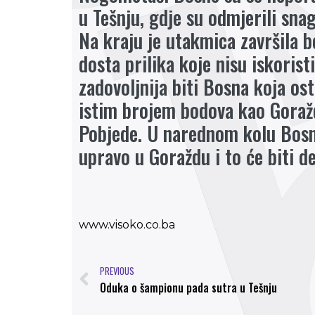
u Tešnju, gdje su odmjerili sna
Na kraju je utakmica završila b
dosta prilika koje nisu iskoris
zadovoljnija biti Bosna koja ost
istim brojem bodova kao Goražd
Pobjede. U narednom kolu Bosnu
upravo u Goraždu i to će biti de
www.visoko.co.ba
PREVIOUS
Oduka o šampionu pada sutra u Tešnju