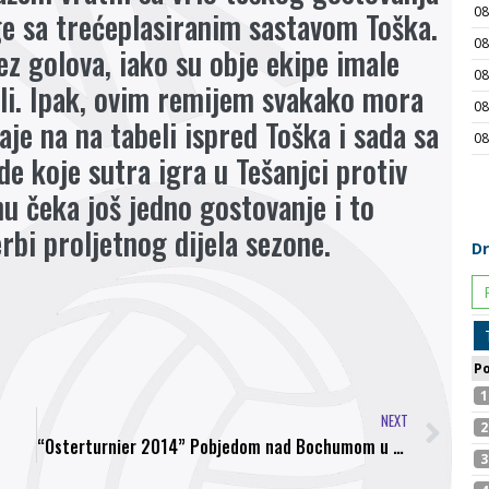
ge sa trećeplasiranim sastavom Toška.
ez golova, iako su obje ekipe imale
tili. Ipak, ovim remijem svakako mora
aje na na tabeli ispred Toška i sada sa
e koje sutra igra u Tešanjci protiv
 čeka još jedno gostovanje i to
rbi proljetnog dijela sezone.
NEXT
“Osterturnier 2014” Pobjedom nad Bochumom u finalu, kadeti Bosne osvojili turnir u Berlinu