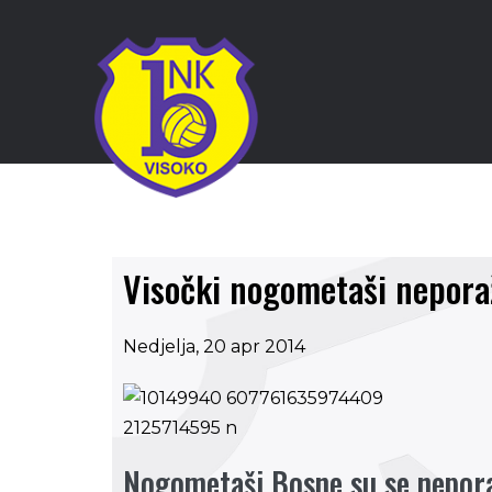
Visočki nogometaši neporaž
Nedjelja, 20 apr 2014
Nogometaši Bosne su se neporaž