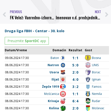
PREVIOUS
NEXT
FK Velež: Vanredno-izborna Skupština u ponedjeljak
Imenovan v.d. predsjednika NK Jedinstvo