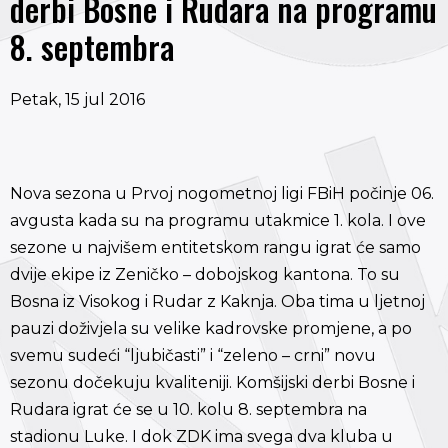
derbi Bosne i Rudara na programu
8. septembra
Petak, 15 jul 2016
Nova sezona u Prvoj nogometnoj ligi FBiH počinje 06.
avgusta kada su na programu utakmice 1. kola. I ove
sezone u najvišem entitetskom rangu igrat će samo
dvije ekipe iz Zeničko – dobojskog kantona. To su
Bosna iz Visokog i Rudar z Kaknja. Oba tima u ljetnoj
pauzi doživjela su velike kadrovske promjene, a po
svemu sudeći “ljubičasti” i “zeleno – crni” novu
sezonu dočekuju kvaliteniji. Komšijski derbi Bosne i
Rudara igrat će se u 10. kolu 8. septembra na
stadionu Luke. I dok ZDK ima svega dva kluba u