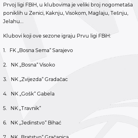
Prvoj ligi FBiH, u klubovima je veliki broj nogometaša
poniklih u Zenici, Kaknju, Visokom, Maglaju, Tešnju,
Jelahu…
Klubovi koji ove sezone igraju Prvu ligi FBiH:
1. FK „Bosna Sema“ Sarajevo
2. NK „Bosna“ Visoko
3. NK „Zvijezda“ Gradačac
4. NK „Gošk“ Gabela
5. NK „Travnik“
6. NK „Jedinstvo“ Bihać
7. NK „Bratstvo“ Gračanica