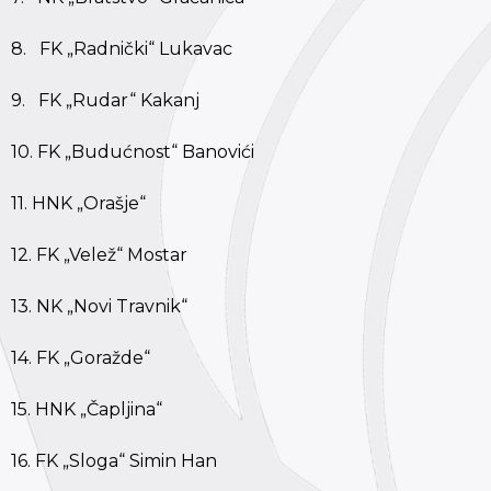
8. FK „Radnički“ Lukavac
9. FK „Rudar“ Kakanj
10. FK „Budućnost“ Banovići
11. HNK „Orašje“
12. FK „Velež“ Mostar
13. NK „Novi Travnik“
14. FK „Goražde“
15. HNK „Čapljina“
16. FK „Sloga“ Simin Han