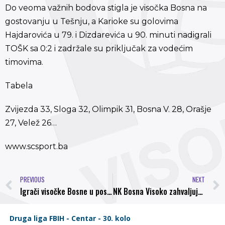
Do veoma važnih bodova stigla je visočka Bosna na
gostovanju u Tešnju, a Karioke su golovima
Hajdarovića u 79. i Dizdarevića u 90. minuti nadigrali
TOŠK sa 0:2 i zadržale su priključak za vodećim
timovima.
Tabela
Zvijezda 33, Sloga 32, Olimpik 31, Bosna V. 28, Orašje
27, Velež 26…
www.scsport.ba
PREVIOUS
NEXT
Igrači visočke Bosne u posebnim majicama izašli na teren u Tešnju
NK Bosna Visoko zahvaljuje Tošku na korektnom prijemu a sportskim prijateljima iz Gradačca čestita jesenju titulu