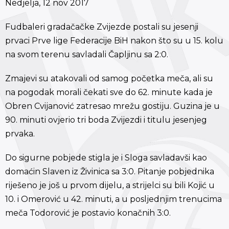
Nedjelja, 12 nov 2017
Fudbaleri gradačačke Zvijezde postali su jesenji
prvaci Prve lige Federacije BiH nakon što su u 15. kolu
na svom terenu savladali Čapljinu sa 2:0.
Zmajevi su atakovali od samog početka meča, ali su
na pogodak morali čekati sve do 62. minute kada je
Obren Cvijanović zatresao mrežu gostiju. Guzina je u
90. minuti ovjerio tri boda Zvijezdi i titulu jesenjeg
prvaka.
Do sigurne pobjede stigla je i Sloga savladavši kao
domaćin Slaven iz Živinica sa 3:0. Pitanje pobjednika
riješeno je još u prvom dijelu, a strijelci su bili Kojić u
10. i Omerović u 42. minuti, a u posljednjim trenucima
meča Todorović je postavio konačnih 3:0.