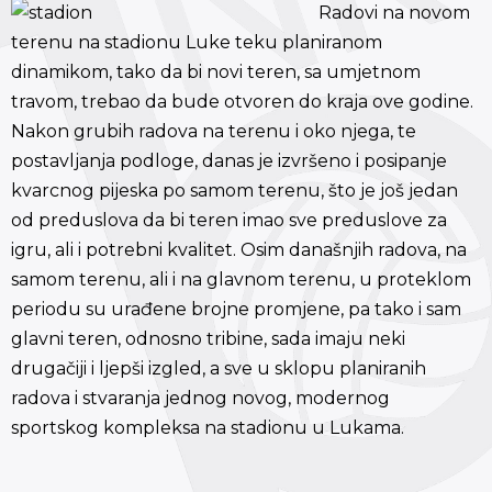
Radovi na novom
terenu na stadionu Luke teku planiranom
dinamikom, tako da bi novi teren, sa umjetnom
travom, trebao da bude otvoren do kraja ove godine.
Nakon grubih radova na terenu i oko njega, te
postavljanja podloge, danas je izvršeno i posipanje
kvarcnog pijeska po samom terenu, što je još jedan
od preduslova da bi teren imao sve preduslove za
igru, ali i potrebni kvalitet. Osim današnjih radova, na
samom terenu, ali i na glavnom terenu, u proteklom
periodu su urađene brojne promjene, pa tako i sam
glavni teren, odnosno tribine, sada imaju neki
drugačiji i ljepši izgled, a sve u sklopu planiranih
radova i stvaranja jednog novog, modernog
sportskog kompleksa na stadionu u Lukama.