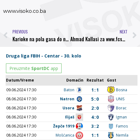
www.visoko.co.ba
PREVIOUS
NEXT
Karioke na pola gasa do nove pobjede, Stupčanica – Bosna 0:3 (0:2)
Ahmad Kallasi za www.fcsarajevo.ba