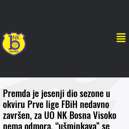
Premda je jesenji dio sezone u
okviru Prve lige FBiH nedavno
završen, za UO NK Bosna Visoko
nema odmora, “ušminkava” se