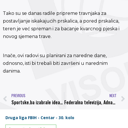
Tako su se danas radile pripreme travnjaka za
postavljanje iskakajućih prskalica, a pored prskalica,
teren je već spreman i za bacanje kvarcnog pjeska i
novog sjemena trave.
Inače, ovi radovi su planirani za naredne dane,
odnosno, isti bi trebali biti završeni u narednim
danima.
PREVIOUS
NEXT
Sportske.ba izabrale idealni tim jesenjeg dijela Prve lige FBiH, Dino Dizdarević u idealnom timu polusezone
Federalna televizija, Adnan Džafić i “Challange corner”