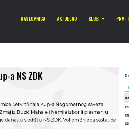
NASLOVNICA
AKTUELNO
KLUB
PRVI 
Kup-a NS ZDK
akmice četvrtfinala Kup-a Nogometnog saveza
maj iz Buzić Mahale i Nemila izborili plasman u
je danas u sjedištu NS ZDK. Voljom žrijeba sastat će