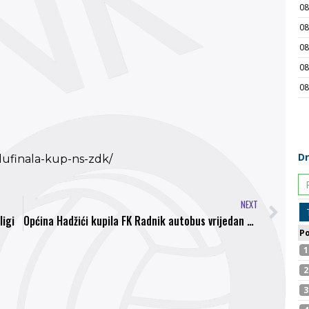
lufinala-kup-ns-zdk/
NEXT
ligi
Općina Hadžići kupila FK Radnik autobus vrijedan 40.000 KM