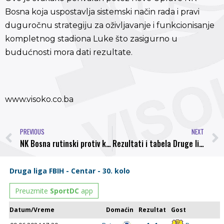
Bosna koja uspostavlja sistemski način rada i pravi
duguročnu strategiju za oživljavanje i funkcionisanje
kompletnog stadiona Luke što zasigurno u
budućnosti mora dati rezultate.
www.visoko.co.ba
PREVIOUS
NEXT
NK Bosna rutinski protiv komšija iz Župče
Rezultati i tabela Druge lige Centar nakon odigranog 5. kola