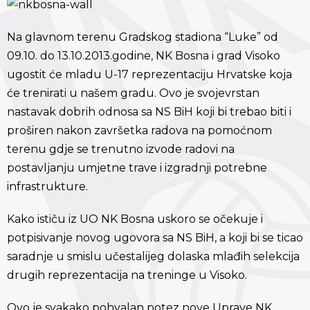
Na glavnom terenu Gradskog stadiona “Luke” od
09.10. do 13.10.2013.godine, NK Bosna i grad Visoko
ugostit će mladu U-17 reprezentaciju Hrvatske koja
će trenirati u našem gradu. Ovo je svojevrstan
nastavak dobrih odnosa sa NS BiH koji bi trebao biti i
proširen nakon završetka radova na pomoćnom
terenu gdje se trenutno izvode radovi na
postavljanju umjetne trave i izgradnji potrebne
infrastrukture.
Kako ističu iz UO NK Bosna uskoro se očekuje i
potpisivanje novog ugovora sa NS BiH, a koji bi se ticao
saradnje u smislu učestalijeg dolaska mlađih selekcija
drugih reprezentacija na treninge u Visoko.
Ovo je svakako pohvalan potez nove Uprave NK