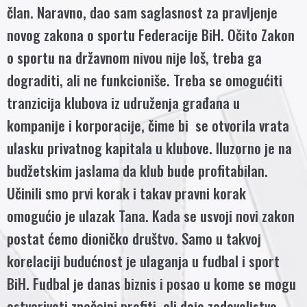
član. Naravno, dao sam saglasnost za pravljenje
novog zakona o sportu Federacije BiH. Očito Zakon
o sportu na državnom nivou nije loš, treba ga
dograditi, ali ne funkcioniše. Treba se omogućiti
tranzicija klubova iz udruženja građana u
kompanije i korporacije, čime bi se otvorila vrata
ulasku privatnog kapitala u klubove. Iluzorno je na
budžetskim jaslama da klub bude profitabilan.
Učinili smo prvi korak i takav pravni korak
omogućio je ulazak Tana. Kada se usvoji novi zakon
postat ćemo dioničko društvo. Samo u takvoj
korelaciji budućnost je ulaganja u fudbal i sport
BiH. Fudbal je danas biznis i posao u kome se mogu
ostvarivati značajni profiti, ali daje zadovoljstvo