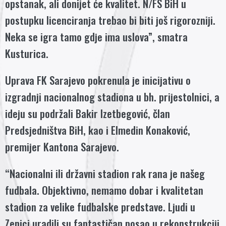
opstanak, ali donijet će kvalitet. N/FS BiH u
postupku licenciranja trebao bi biti još rigorozniji.
Neka se igra tamo gdje ima uslova”, smatra
Kusturica.
Uprava FK Sarajevo pokrenula je inicijativu o
izgradnji nacionalnog stadiona u bh. prijestolnici, a
ideju su podržali Bakir Izetbegović, član
Predsjedništva BiH, kao i Elmedin Konaković,
premijer Kantona Sarajevo.
“Nacionalni ili državni stadion rak rana je našeg
fudbala. Objektivno, nemamo dobar i kvalitetan
stadion za velike fudbalske predstave. Ljudi u
Zenici uradili su fantastičan posao u rekonstrukciji