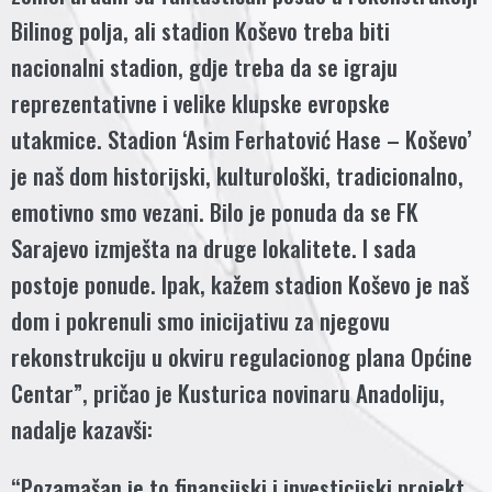
Bilinog polja, ali stadion Koševo treba biti
nacionalni stadion, gdje treba da se igraju
reprezentativne i velike klupske evropske
utakmice. Stadion ‘Asim Ferhatović Hase – Koševo’
je naš dom historijski, kulturološki, tradicionalno,
emotivno smo vezani. Bilo je ponuda da se FK
Sarajevo izmješta na druge lokalitete. I sada
postoje ponude. Ipak, kažem stadion Koševo je naš
dom i pokrenuli smo inicijativu za njegovu
rekonstrukciju u okviru regulacionog plana Općine
Centar”, pričao je Kusturica novinaru Anadoliju,
nadalje kazavši:
“Pozamašan je to finansijski i investicijski projekt.