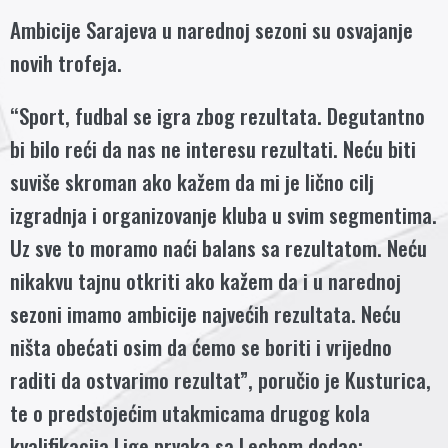
Ambicije Sarajeva u narednoj sezoni su osvajanje
novih trofeja.
“Sport, fudbal se igra zbog rezultata. Degutantno
bi bilo reći da nas ne interesu rezultati. Neću biti
suviše skroman ako kažem da mi je lično cilj
izgradnja i organizovanje kluba u svim segmentima.
Uz sve to moramo naći balans sa rezultatom. Neću
nikakvu tajnu otkriti ako kažem da i u narednoj
sezoni imamo ambicije najvećih rezultata. Neću
ništa obećati osim da ćemo se boriti i vrijedno
raditi da ostvarimo rezultat”, poručio je Kusturica,
te o predstojećim utakmicama drugog kola
kvalifikacija Lige prvaka sa Lechom dodao: