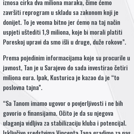
iznosa cirka dva miliona maraka, čime ćemo
završiti reprogram u skladu sa zakonom koji je
donijet. To je veoma bitno jer ćemo na taj način
uspjeti uštediti 1,9 miliona, koje bi morali platiti
Poreskoj upravi da smo išli u druge, duže rokove”.
Prema pojedinim informacijama koje su procurile u
javnost, Tan je u Sarajevo do sada investirao četiri
miliona eura. Ipak, Kusturica je kazao da je “to
poslovna tajna”.
“Sa Tanom imamo ugovor o povjerljivosti i ne bih
govorio o finansijama. Očito je da su njegova
ulaganja vidljiva za stabilizaciju kluba i potencijal.
Isključivo sredstvima Vincenta Tana gradimo za nas