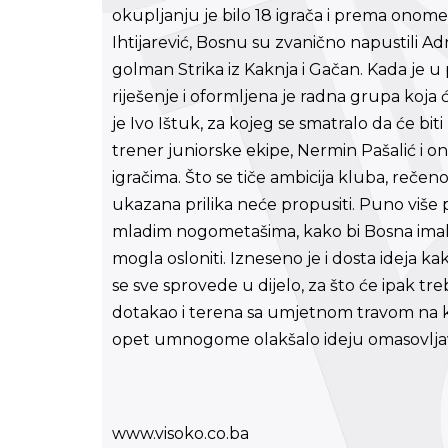
okupljanju je bilo 18 igrača i prema onom
Ihtijarević, Bosnu su zvanično napustili Adn
golman Strika iz Kaknja i Gačan. Kada je u 
riješenje i oformljena je radna grupa koja 
je Ivo Ištuk, za kojeg se smatralo da će bit
trener juniorske ekipe, Nermin Pašalić i on
igračima. Što se tiče ambicija kluba, rečeno
ukazana prilika neće propusiti. Puno više
mladim nogometašima, kako bi Bosna imala
mogla osloniti. Izneseno je i dosta ideja ka
se sve sprovede u dijelo, za što će ipak tr
dotakao i terena sa umjetnom travom na koj
opet umnogome olakšalo ideju omasovljav
www.visoko.co.ba