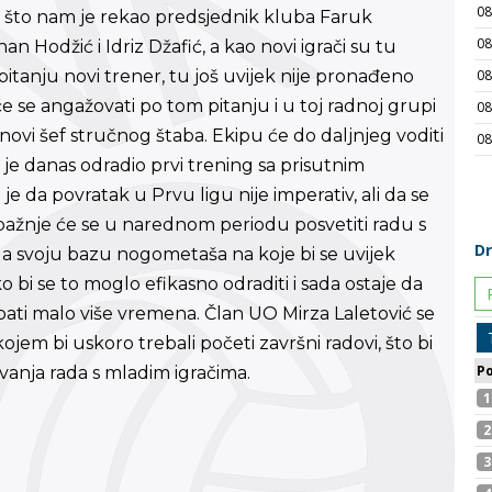
e što nam je rekao predsjednik kluba Faruk
an Hodžić i Idriz Džafić, a kao novi igrači su tu
pitanju novi trener, tu još uvijek nije pronađeno
će se angažovati po tom pitanju i u toj radnoj grupi
i novi šef stručnog štaba. Ekipu će do daljnjeg voditi
 je danas odradio prvi trening sa prisutnim
 je da povratak u Prvu ligu nije imperativ, ali da se
 pažnje će se u narednom periodu posvetiti radu s
 svoju bazu nogometaša na koje bi se uvijek
ko bi se to moglo efikasno odraditi i sada ostaje da
ebati malo više vremena. Član UO Mirza Laletović se
em bi uskoro trebali početi završni radovi, što bi
anja rada s mladim igračima.