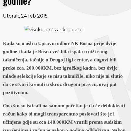
godine?
Utorak, 24 feb 2015
Kada su u ušli u Upravni odbor NK Bosna prije dvije
godine i kada je Bosna već bila ispala u niži rang
takmičenja, tačnije u Drugoj ligi centar, a dugovi bili
preko cca. 200.000KM, bez igračkog kadra, bez dvije
mlađe selekcije koje se nisu takmičile, niko nije ni slutio
da će stvari krenuti u skroz drugom pravcu, ovaj put
pozitivnom.
Ono što su isticali na samom početku je da će deblokirati
račun kako bi mogli transparentno poslovati što je i
učinjeno gdje su cca 140.000KM vratili prema sudskim
izvršenjima i račun je nakon 5 godina odblokiran. Nakon