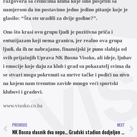
razgovora sa čelnicima kluba koje smo posjetili sa
namjerom da im postavimo jedno jedino pitanje koje je
glasilo: “Šta ste uradili za dvije godine?”.
Ono što krasi ovu grupu ljudi je pozitivna priča i
entuzijazam koji nema granicu, jer realno ova grupa
ljudi, da ih ne nabrajamo, finansijski je puno slabija od
svih prijašnjih Uprava NK Bosna Visoko, ali ideje, ljubav
i emocije koje daju za klub i grad su pokazatelj svima da
se stvari mogu pokrenuti sa mrtve tačke i podići na nivo
na kojem nam trenutno zavide mnogo veći sportski
klubovi i gradovi.
www.visoko.co.ba
PREVIOUS
NEXT
NK Bosna vlasnik dva nepopularna rekorda i nalazi se na pretposljednjem mjestu
Gradski stadion dodjeljen KSC Mladost na upravljanje, znači li to da OV Visoko želi ugušiti NK Bosna?