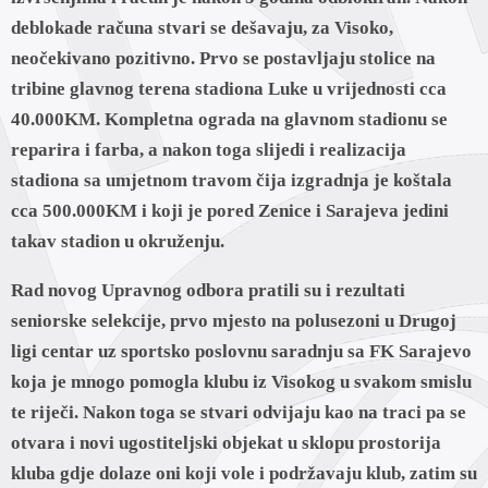
deblokade računa stvari se dešavaju, za Visoko,
neočekivano pozitivno. Prvo se postavljaju stolice na
tribine glavnog terena stadiona Luke u vrijednosti cca
40.000KM. Kompletna ograda na glavnom stadionu se
reparira i farba, a nakon toga slijedi i realizacija
stadiona sa umjetnom travom čija izgradnja je koštala
cca 500.000KM i koji je pored Zenice i Sarajeva jedini
takav stadion u okruženju.
Rad novog Upravnog odbora pratili su i rezultati
seniorske selekcije, prvo mjesto na polusezoni u Drugoj
ligi centar uz sportsko poslovnu saradnju sa FK Sarajevo
koja je mnogo pomogla klubu iz Visokog u svakom smislu
te riječi. Nakon toga se stvari odvijaju kao na traci pa se
otvara i novi ugostiteljski objekat u sklopu prostorija
kluba gdje dolaze oni koji vole i podržavaju klub, zatim su