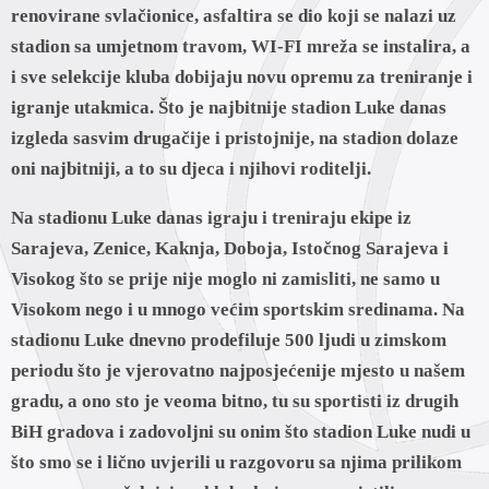
renovirane svlačionice, asfaltira se dio koji se nalazi uz
stadion sa umjetnom travom, WI-FI mreža se instalira, a
i sve selekcije kluba dobijaju novu opremu za treniranje i
igranje utakmica. Što je najbitnije stadion Luke danas
izgleda sasvim drugačije i pristojnije, na stadion dolaze
oni najbitniji, a to su djeca i njihovi roditelji.
Na stadionu Luke danas igraju i treniraju ekipe iz
Sarajeva, Zenice, Kaknja, Doboja, Istočnog Sarajeva i
Visokog što se prije nije moglo ni zamisliti, ne samo u
Visokom nego i u mnogo većim sportskim sredinama. Na
stadionu Luke dnevno prodefiluje 500 ljudi u zimskom
periodu što je vjerovatno najposjećenije mjesto u našem
gradu, a ono sto je veoma bitno, tu su sportisti iz drugih
BiH gradova i zadovoljni su onim što stadion Luke nudi u
što smo se i lično uvjerili u razgovoru sa njima prilikom