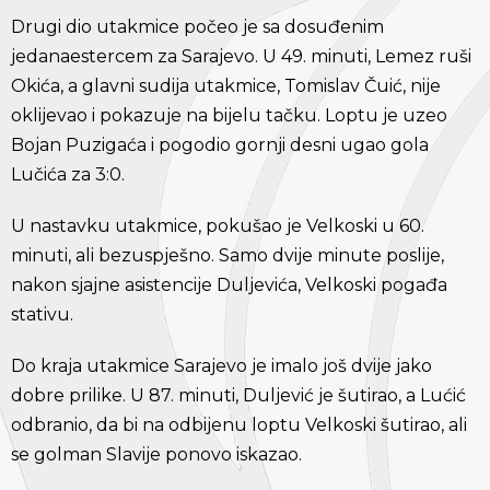
Drugi dio utakmice počeo je sa dosuđenim
jedanaestercem za Sarajevo. U 49. minuti, Lemez ruši
Okića, a glavni sudija utakmice, Tomislav Čuić, nije
oklijevao i pokazuje na bijelu tačku. Loptu je uzeo
Bojan Puzigaća i pogodio gornji desni ugao gola
Lučića za 3:0.
U nastavku utakmice, pokušao je Velkoski u 60.
minuti, ali bezuspješno. Samo dvije minute poslije,
nakon sjajne asistencije Duljevića, Velkoski pogađa
stativu.
Do kraja utakmice Sarajevo je imalo još dvije jako
dobre prilike. U 87. minuti, Duljević je šutirao, a Lućić
odbranio, da bi na odbijenu loptu Velkoski šutirao, ali
se golman Slavije ponovo iskazao.