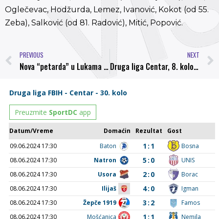
Oglečevac, Hodžurda, Lemez, Ivanović, Kokot (od 55.
Zeba), Salković (od 81. Radović), Mitić, Popović.
PREVIOUS
NEXT
Nova “petarda” u Lukama Bosna – Pobjeda 5:1 (2:0)
Druga liga Centar, 8. kolo: Uvjerljive pobjede Bosne i TOŠK-a