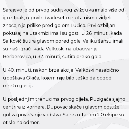
Sarajevo je od prvog sudijskog zvižduka imalo više od
igre. Ipak, u prvih dvadeset minuta nismo vidjeli
značajnije prilike pred golom Lućića. Prvi ozbiljan
pokušaj na utakmici imali su gosti, u 26. minuti, kada
Salković šutira glavom pored gola. Veliku šansu imali
su naši igrači, kada Velkoski na ubacivanje
Berberovića, u 32. minuti, šutira preko gola.
U 40. minuti, nakon brze akcije, Velkoski nesebično
upošljava Okića, kojem nije bilo teško da pogodi
mrežu gostiju.
U posljednjim trenucima prvog dijela, Puzigaća sjajno
centrira iz kornera, Dupovac skače i glavom postiže
gol za povećanje vodstva. Sa rezultatom 2:0 ekipe su
otišle na odmor.