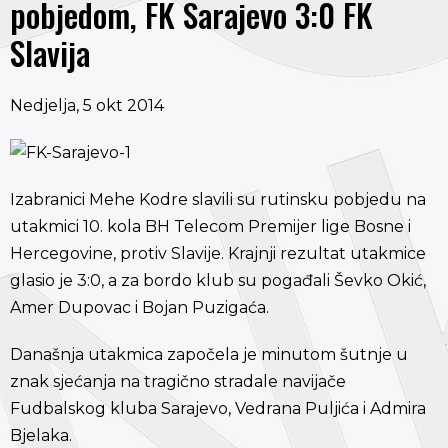
pobjedom, FK Sarajevo 3:0 FK
Slavija
Nedjelja, 5 okt 2014
Izabranici Mehe Kodre slavili su rutinsku pobjedu na
utakmici 10. kola BH Telecom Premijer lige Bosne i
Hercegovine, protiv Slavije. Krajnji rezultat utakmice
glasio je 3:0, a za bordo klub su pogađali Ševko Okić,
Amer Dupovac i Bojan Puzigaća.
Današnja utakmica započela je minutom šutnje u
znak sjećanja na tragično stradale navijače
Fudbalskog kluba Sarajevo, Vedrana Puljića i Admira
Bjelaka.