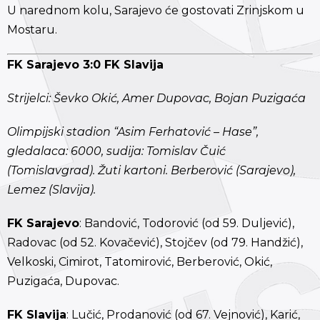
U narednom kolu, Sarajevo će gostovati Zrinjskom u
Mostaru.
FK Sarajevo 3:0 FK Slavija
Strijelci: Ševko Okić, Amer Dupovac, Bojan Puzigaća
Olimpijski stadion “Asim Ferhatović – Hase”,
gledalaca: 6000, sudija: Tomislav Čuić
(Tomislavgrad). Žuti kartoni. Berberović (Sarajevo),
Lemez (Slavija).
FK Sarajevo
: Bandović, Todorović (od 59. Duljević),
Radovac (od 52. Kovačević), Stojčev (od 79. Handžić),
Velkoski, Cimirot, Tatomirović, Berberović, Okić,
Puzigaća, Dupovac.
FK Slavija
: Lučić, Prodanović (od 67. Vejnović), Karić,