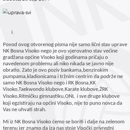
Povod ovog otvorenog pisma nije samo lični stav uprave
NK Bosna Visoko nego je ovo vjerovatno stav većine
gradžana općine Visoko koji godinama pričaju o
navedenom problemu ali niko nikada se javno nije
obratio. Zato je ovo poziv bankama,benzinskim
pumpama,kladionicama i tržnim centrim da podrže ne
samo NK Bosna Visoko nego i RK Bosna,KK
Visoko,Taekwondo klubove,Karate klubove,ŽRK
Visoko,Ritmičku gimnastiku,ONL
i sve druge klubove
koji egzistiraju na općini Visoko, nije to puno novca da
Vas ne uhvati strah.
Mi iz NK Bosna Visoko ćemo se boriti i dalje na zelenom
terenu jer znamo da iza nas stoje Visočki privredni