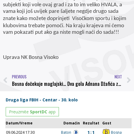
subjekti koji vole ovaj grad i za to im veliko HVALA, a
vama koji još uvijek pare šaljete negdje drugo sada
znate kako možete doprinjeti
Visočkom sportu i kojim
klubovima trebate pomoći. Na kraju krajeva mi ćemo
vam pokazati put ako ga niste mogli naći do sada!!!
Uprava NK Bosna Visoko
PREVIOUS
NEXT
Bosna dočekuje maglajski Natron, pobjeda kao imperativ
Dva gola Adnana Džafića za remi protiv Opave