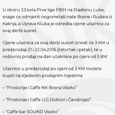
U okviru 23.kola Prve lige FBIH na Stadionu Luke,
snage će odmjeriti nogometaši naše Bosne i Rudara iz
Kaknja, a Uprava Kluba je odredila cijene ulaznica za
ovaj derbi susret.
Cijene ulaznica za ovaj derbi susret iznosit će 3 KM u
predprodaji 21 i 22.04.2016 (četvrtak i petak), te u
redovnoj prodaji na dan utakmice po cijeni od 5 KM.
Ulaznice u predprodaji po cijeni od 3 KM možete
kupiti na sljedećim prodajnim mjestima:
– “Prostorije i Caffe NK Bosna Visoko”
– “Prostorije i Caffe U.G.Doktori i Čarobnjaci”
– “Caffe bar SOUND Visoko”