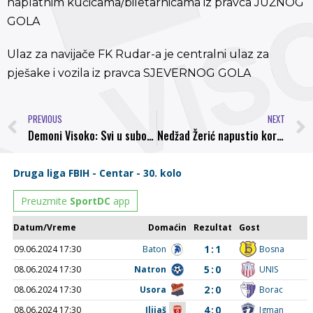
naplatnim kučicama/biletarnicama iz pravca JUŽNOG
GOLA
Ulaz za navijače FK Rudar-a je centralni ulaz za
pješake i vozila iz pravca SJEVERNOG GOLA
PREVIOUS
NEXT
Demoni Visoko: Svi u subotu na stadion Luke kako bi zajedno podržali Bosnu protiv Rudara
Nedžad Žerić napustio kormilo NK Podgrmeč