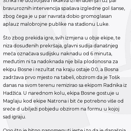
Strika ne dozvoljava nikakva iznenađenja i uz par
bravuroznih intervencija spašava izgledne gol šanse,
zbog čega je u par navrata dobio gromoglasan
aplauz malobrojne publike na stadionu Luke.
Što zbog prekida igre, svih izmjena u obje ekipe, te
niza dosuđenih prekršaja, glavni sudija današnjeg
meča označava sudijsku naknadu od 6 minuta,
međutim ni ta nadoknada nije bila plodonosna za
ekipu Bosne i rezultat na kraju ostaje 0:0, a Bosna
zadržava prvo mjesto na tabeli, obzirom da je Tošk
danas na svom terenu remizirao sa ekipom Radnika iz
Hadžića. U narednom kolu, ekipa Bosne gostuje u
Maglaju kod ekipe Natrona i bit če potrebno više od
sreče d ubilježi pobjedu obzirom na formu u kojoj
sad igraju.
Ono što je bitno napomenuti jeste i to da je današnja