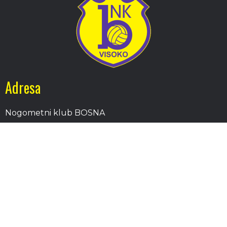
Adresa
Nogometni klub BOSNA
Stadion Luke, 71300 Visoko
Bosnia and Herzegovina
Kontakt
E-Pošta
: nkbosna.visoko@gmail.com