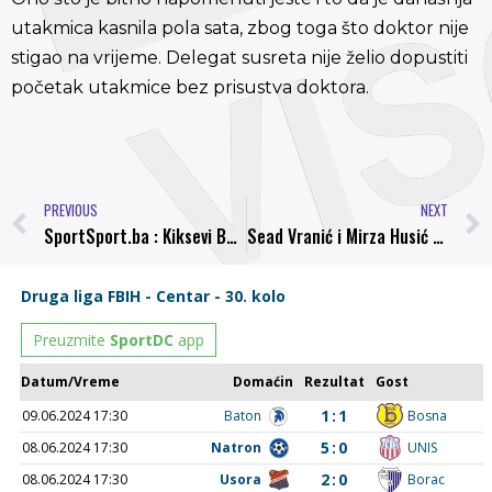
utakmica kasnila pola sata, zbog toga što doktor nije
stigao na vrijeme. Delegat susreta nije želio dopustiti
početak utakmice bez prisustva doktora.
PREVIOUS
NEXT
SportSport.ba : Kiksevi Bosne i TOŠK-a
Sead Vranić i Mirza Husić prvi trening zakazali za četvrtak u 18.00 sati