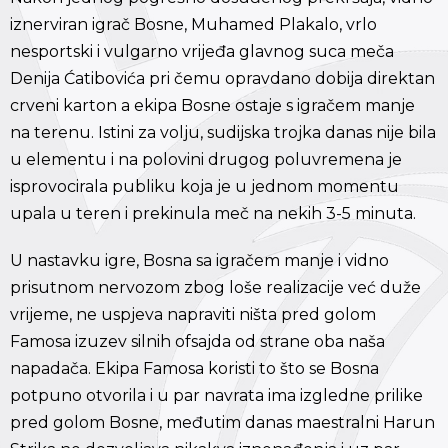
iznerviran igrač Bosne, Muhamed Plakalo, vrlo
nesportski i vulgarno vrijeđa glavnog suca meča
Denija Ćatibovića pri čemu opravdano dobija direktan
crveni karton a ekipa Bosne ostaje s igračem manje
na terenu. Istini za volju, sudijska trojka danas nije bila
u elementu i na polovini drugog poluvremena je
isprovocirala publiku koja je u jednom momentu
upala u teren i prekinula meč na nekih 3-5 minuta.
U nastavku igre, Bosna sa igračem manje i vidno
prisutnom nervozom zbog loše realizacije već duže
vrijeme, ne uspjeva napraviti ništa pred golom
Famosa izuzev silnih ofsajda od strane oba naša
napadača. Ekipa Famosa koristi to što se Bosna
potpuno otvorila i u par navrata ima izgledne prilike
pred golom Bosne, međutim danas maestralni Harun