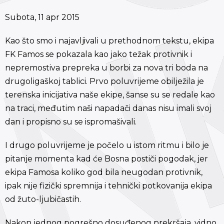
Subota, 11 apr 2015
Kao što smo i najavljivali u prethodnom tekstu, ekipa
FK Famos se pokazala kao jako težak protivnik i
nepremostiva prepreka u borbi za nova tri boda na
drugoligaškoj tablici. Prvo poluvrijeme obilježila je
terenska inicijativa naše ekipe, šanse su se redale kao
na traci, međutim naši napadači danas nisu imali svoj
dan i propisno su se ispromašivali.
I drugo poluvrijeme je počelo u istom ritmu i bilo je
pitanje momenta kad će Bosna postiči pogodak, jer
ekipa Famosa koliko god bila neugodan protivnik,
ipak nije fizički spremnija i tehnički potkovanija ekipa
od žuto-ljubičastih.
Nakon jednog pogrešno dosuđenog prekršaja, vidno