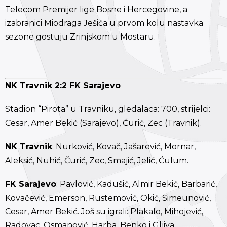
Telecom Premijer lige Bosne i Hercegovine, a
izabranici Miodraga Ješića u prvom kolu nastavka
sezone gostuju Zrinjskom u Mostaru.
NK Travnik 2:2 FK Sarajevo
Stadion “Pirota” u Travniku, gledalaca: 700, strijelci:
Cesar, Amer Bekić (Sarajevo), Ćurić, Zec (Travnik).
NK Travnik
: Nurković, Kovač, Jašarević, Mornar,
Aleksić, Nuhić, Čurić, Zec, Smajić, Jelić, Ćulum.
FK Sarajevo
: Pavlović, Kadušić, Almir Bekić, Barbarić,
Kovačević, Emerson, Rustemović, Okić, Simeunović,
Cesar, Amer Bekić. Još su igrali: Plakalo, Mihojević,
Radovac, Osmanović, Harba, Benko i Gljiva.