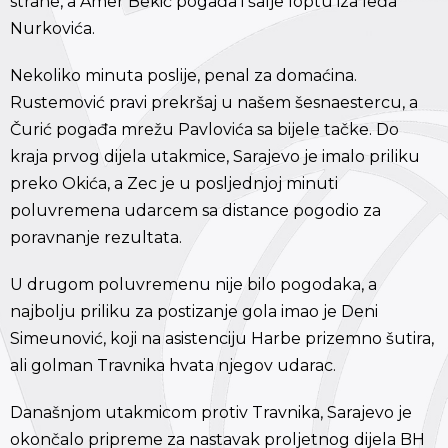
strane, a Amer Bekić pogađa i šalje loptu iza leđa
Nurkovića.
Nekoliko minuta poslije, penal za domaćina.
Rustemović pravi prekršaj u našem šesnaestercu, a
Čurić pogađa mrežu Pavlovića sa bijele tačke. Do
kraja prvog dijela utakmice, Sarajevo je imalo priliku
preko Okića, a Zec je u posljednjoj minuti
poluvremena udarcem sa distance pogodio za
poravnanje rezultata.
U drugom poluvremenu nije bilo pogodaka, a
najbolju priliku za postizanje gola imao je Deni
Simeunović, koji na asistenciju Harbe prizemno šutira,
ali golman Travnika hvata njegov udarac.
Današnjom utakmicom protiv Travnika, Sarajevo je
okončalo pripreme za nastavak proljetnog dijela BH