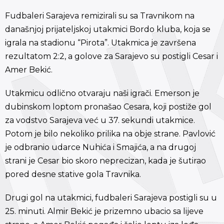
Fudbaleri Sarajeva remizirali su sa Travnikom na
današnjoj prijateljskoj utakmici Bordo kluba, koja se
igrala na stadionu “Pirota”. Utakmica je završena
rezultatom 2:2, a golove za Sarajevo su postigli Cesar i
Amer Bekić.
Utakmicu odlično otvaraju naši igrači. Emerson je
dubinskom loptom pronašao Cesara, koji postiže gol
za vodstvo Sarajeva već u 37. sekundi utakmice.
Potom je bilo nekoliko prilika na obje strane. Pavlović
je odbranio udarce Nuhića i Smajića, a na drugoj
strani je Cesar bio skoro neprecizan, kada je šutirao
pored desne stative gola Travnika.
Drugi gol na utakmici, fudbaleri Sarajeva postigli su u
25. minuti. Almir Bekić je prizemno ubacio sa lijeve