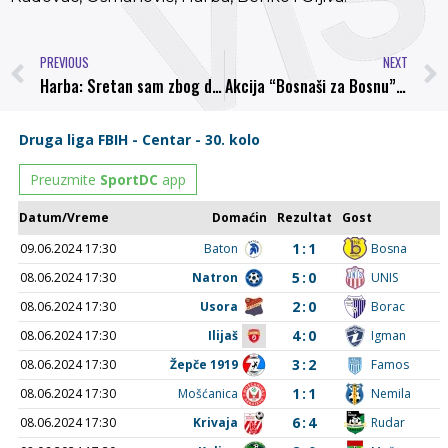
PREVIOUS
NEXT
Harba: Sretan sam zbog dolaska u Sarajevo, čast je igrati pred navijačima Bordo kluba
Akcija “Bosnaši za Bosnu” ponovno aktuelna