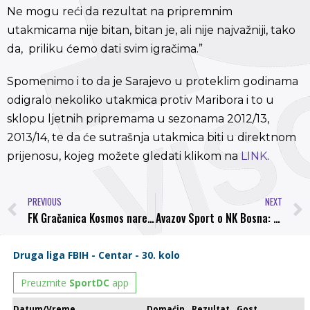
Ne mogu reći da rezultat na pripremnim
utakmicama nije bitan, bitan je, ali nije najvažniji, tako
da, priliku ćemo dati svim igračima.”
Spomenimo i to da je Sarajevo u proteklim godinama
odigralo nekoliko utakmica protiv Maribora i to u
sklopu ljetnih pripremama u sezonama 2012/13,
2013/14, te da će sutrašnja utakmica biti u direktnom
prijenosu, kojeg možete gledati klikom na
LINK
.
PREVIOUS
NEXT
FK Gračanica Kosmos narednog vikenda počinje sa pripremama za nastavak sezone
Avazov Sport o NK Bosna: Ihtijarević, Laletović i prijatelji izvode visočki fudbal iz mraka