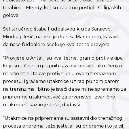
Ibrahimi – Mendy, koji su zajedno postigli 30 ligaških
golova.
Šef stručnog štaba Fudbalskog kluba Sarajevo,
Miodrag Ješić, najavio je duel sa Mariborom, kazavši
da naše fudbalere očekuje kvalitetna provjera.
“Provjere u Antaliji su kvalitetne, igramo protiv ekipa
koje su učesnici grupnih faza evropskih takmičenja i
mi smo htjeli takve protivnike u ovom trenažnom
procesu. Igraćemo utakmice uz rad punom parom
na treninzima i bitno je istaći da se mi ne spremamo za
pripremne utakmice, već za prvenstvo i zvanične
utakmice.”, kazao je Ješić, dodavši:
“Utakmice na pripremama su sastavni dio trenažnog
procesa priprema, teže jeste, ali su pripreme i to je cilj.