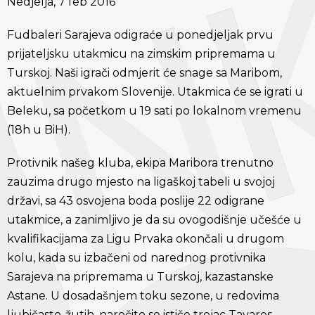
Nedjelja, 7 feb 2016
Fudbaleri Sarajeva odigraće u ponedjeljak prvu
prijateljsku utakmicu na zimskim pripremama u
Turskoj. Naši igrači odmjerit će snage sa Maribom,
aktuelnim prvakom Slovenije. Utakmica će se igrati u
Beleku, sa početkom u 19 sati po lokalnom vremenu
(18h u BiH).
Protivnik našeg kluba, ekipa Maribora trenutno
zauzima drugo mjesto na ligaškoj tabeli u svojoj
državi, sa 43 osvojena boda poslije 22 odigrane
utakmice, a zanimljivo je da su ovogodišnje učešće u
kvalifikacijama za Ligu Prvaka okončali u drugom
kolu, kada su izbačeni od narednog protivnika
Sarajeva na pripremama u Turskoj, kazastanske
Astane. U dosadašnjem toku sezone, u redovima
ljubičasto-žutih, naročito se ističe trojac Tavares –