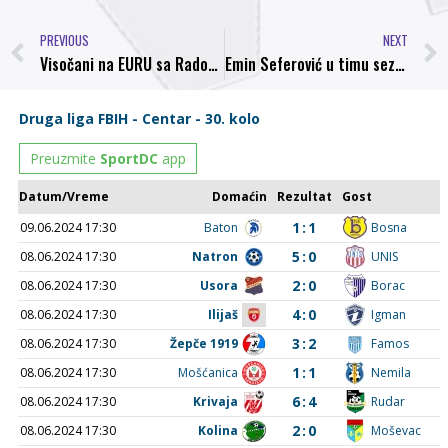
PREVIOUS
NEXT
Visočani na EURU sa Radomirom Dubovinom bivšim igračem NK Bosna
Emin Seferović u timu sezone Druge lige Centar