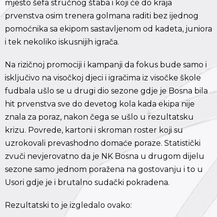
mjesto šefa stručnog štaba i koji će do kraja
prvenstva osim trenera golmana raditi bez ijednog
pomoćnika sa ekipom sastavljenom od kadeta, juniora
i tek nekoliko iskusnijih igrača.
Na rizičnoj promociji i kampanji da fokus bude samo i
isključivo na visočkoj djeci i igračima iz visočke škole
fudbala ušlo se u drugi dio sezone gdje je Bosna bila
hit prvenstva sve do devetog kola kada ekipa nije
znala za poraz, nakon čega se ušlo u rezultatsku
krizu. Povrede, kartoni i skroman roster koji su
uzrokovali prevashodno domaće poraze. Statistički
zvuči nevjerovatno da je NK Bosna u drugom dijelu
sezone samo jednom poražena na gostovanju i to u
Usori gdje je i brutalno sudački pokradena.
Rezultatski to je izgledalo ovako: