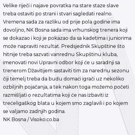
Velike riječi i najave povratka na stare staze slave
treba ostaviti po strani i stvari sagledati realno.
Vremena sada za razliku od prije pola godine ima
dovoljno, NK Bosna sada ima vrhunskog trenera koji
se dokazao i koji je pokazao da sa kadetima i juniorima
može napraviti rezultat. Predsjednik Skupštine što
hitnije treba sazvati vanrednu Skupštinu kluba,
imenovati novi Upravni odbor koji će u saradnji sa
trenerom Džavitijem sastaviti tim za narednu sezonu
čiji temelj treba da budu domaći igrači uz nekoliko
ozbiljnih pojačanja, a tek nakon toga možemo početi
razmišljati o rezultatima koji će nas izbaviti iz
trećeligaškog blata u kojem smo zaglavili i po kojem
se valjamo zadnjih godina.
NK Bosna / Visoko.co.ba