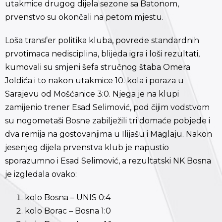
utakmice drugog dijela sezone sa Batonom,
prvenstvo su okončali na petom mjestu.
Loša transfer politika kluba, povrede standardnih
prvotimaca
nedisciplina, blijeda igra i loši rezultati,
kumovali su smjeni šefa stručnog štaba
Omera
Joldića
i to nakon utakmice 10. kola i poraza u
Sarajevu od Mošćanice 3:0.
Njega je na klupi
zamijenio trener
Esad Selimović
, pod čijim vodstvom
su nogometaši Bosne zabilježili tri domaće pobjede i
dva remija na gostovanjima u Ilijašu i Maglaju. Nakon
jesenjeg dijela prvenstva klub je napustio
sporazumno i Esad Selimović, a rezultatski NK Bosna
je izgledala ovako:
kolo Bosna – UNIS 0:4
kolo Borac – Bosna 1:0