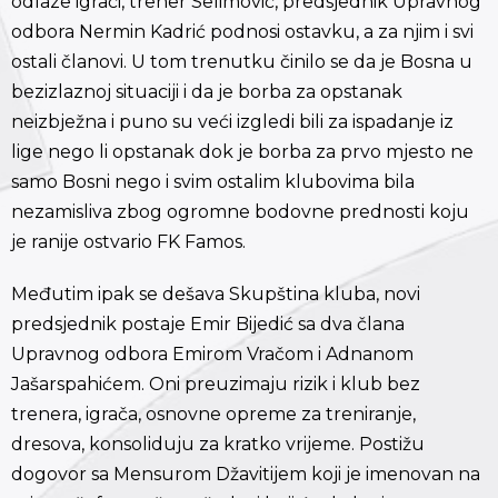
odlaze igrači, trener Selimović, predsjednik Upravnog
odbora Nermin Kadrić podnosi ostavku, a za njim i svi
ostali članovi. U tom trenutku činilo se da je Bosna u
bezizlaznoj situaciji i da je borba za opstanak
neizbježna i puno su veći izgledi bili za ispadanje iz
lige nego li opstanak dok je borba za prvo mjesto ne
samo Bosni nego i svim ostalim klubovima bila
nezamisliva zbog ogromne bodovne prednosti koju
je ranije ostvario FK Famos.
Međutim ipak se dešava Skupština kluba, novi
predsjednik postaje Emir Bijedić sa dva člana
Upravnog odbora Emirom Vračom i Adnanom
Jašarspahićem. Oni preuzimaju rizik i klub bez
trenera, igrača, osnovne opreme za treniranje,
dresova, konsoliduju za kratko vrijeme. Postižu
dogovor sa Mensurom Džavitijem koji je imenovan na