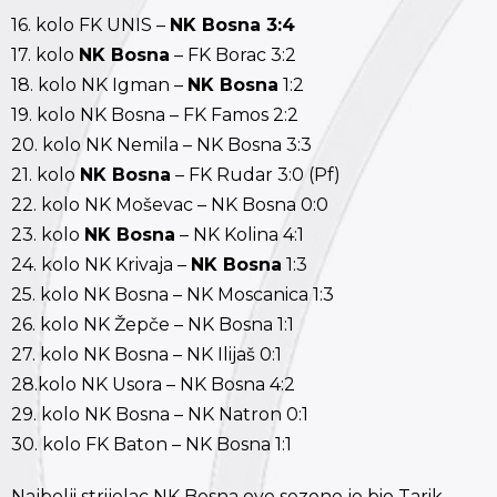
16. kolo
FK UNIS –
NK Bosna 3:4
17. kolo
NK Bosna
– FK Borac 3:2
18. kolo
NK Igman –
NK Bosna
1:2
19. kolo
NK Bosna – FK Famos 2:2
20. kolo
NK Nemila – NK Bosna 3:3
21. kolo
NK Bosna
– FK Rudar 3:0 (Pf)
22. kolo
NK Moševac – NK Bosna 0:0
23. kolo
NK Bosna
– NK Kolina 4:1
24. kolo
NK Krivaja –
NK Bosna
1:3
25. kolo
NK Bosna – NK Moscanica 1:3
26. kolo
NK Žepče – NK Bosna 1:1
27. kolo
NK Bosna – NK Ilijaš 0:1
28.kolo
NK Usora – NK Bosna 4:2
29. kolo
NK Bosna – NK Natron 0:1
30. kolo
FK Baton – NK Bosna 1:1
Najbolji strijelac NK Bosna ove sezone je bio Tarik