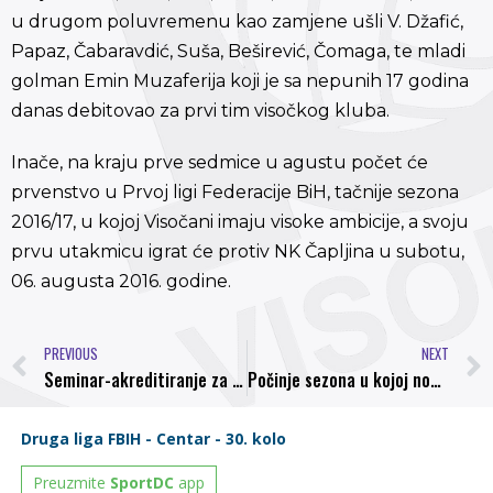
u drugom poluvremenu kao zamjene ušli V. Džafić,
Papaz, Čabaravdić, Suša, Beširević, Čomaga, te mladi
golman Emin Muzaferija koji je sa nepunih 17 godina
danas debitovao za prvi tim visočkog kluba.
Inače, na kraju prve sedmice u agustu počet će
prvenstvo u Prvoj ligi Federacije BiH, tačnije sezona
2016/17, u kojoj Visočani imaju visoke ambicije, a svoju
prvu utakmicu igrat će protiv NK Čapljina u subotu,
06. augusta 2016. godine.
PREVIOUS
NEXT
Seminar-akreditiranje za službene osobe klubova Prve lige FBiH
Počinje sezona u kojoj nogometaši Bosne žele povratak u Premijer ligu BiH