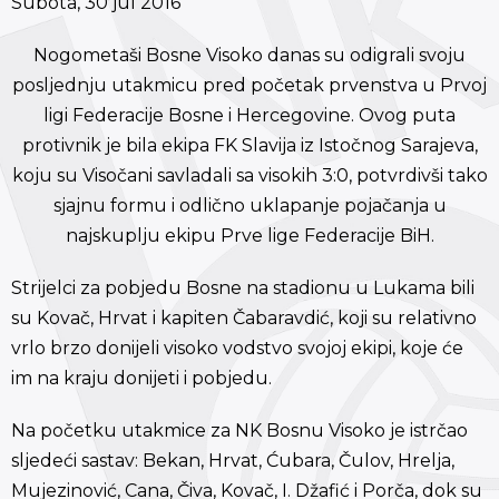
Subota, 30 jul 2016
Nogometaši Bosne Visoko danas su odigrali svoju
posljednju utakmicu pred početak prvenstva u Prvoj
ligi Federacije Bosne i Hercegovine. Ovog puta
protivnik je bila ekipa FK Slavija iz Istočnog Sarajeva,
koju su Visočani savladali sa visokih 3:0, potvrdivši tako
sjajnu formu i odlično uklapanje pojačanja u
najskuplju ekipu Prve lige Federacije BiH.
Strijelci za pobjedu Bosne na stadionu u Lukama bili
su Kovač, Hrvat i kapiten Čabaravdić, koji su relativno
vrlo brzo donijeli visoko vodstvo svojoj ekipi, koje će
im na kraju donijeti i pobjedu.
Na početku utakmice za NK Bosnu Visoko je istrčao
sljedeći sastav: Bekan, Hrvat, Ćubara, Čulov, Hrelja,
Mujezinović, Cana, Čiva, Kovač, I. Džafić i Porča, dok su