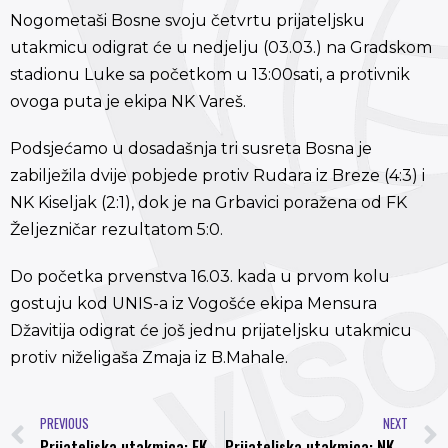
Nogometaši Bosne svoju četvrtu prijateljsku
utakmicu odigrat će u nedjelju (03.03.) na Gradskom
stadionu Luke sa početkom u 13:00sati, a protivnik
ovoga puta je ekipa NK Vareš.
Podsjećamo u dosadašnja tri susreta Bosna je
zabilježila dvije pobjede protiv Rudara iz Breze (4:3) i
NK Kiseljak (2:1), dok je na Grbavici poražena od FK
Željezničar rezultatom 5:0.
Do početka prvenstva 16.03. kada u prvom kolu
gostuju kod UNIS-a iz Vogošće ekipa Mensura
Džavitija odigrat će još jednu prijateljsku utakmicu
protiv niželigaša Zmaja iz B.Mahale.
PREVIOUS
NEXT
Prijateljska utakmica: FK Željezničar – NK Bosna 5:0
Prijateljska utakmica: NK Bosna – NK Vareš 6:0