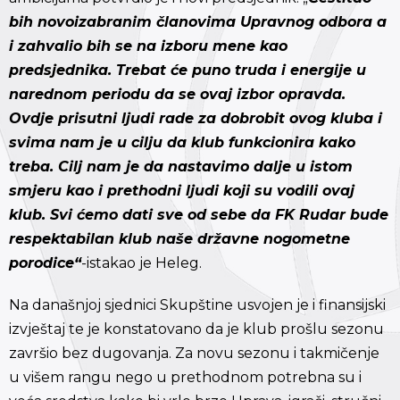
bih novoizabranim članovima Upravnog odbora a
i zahvalio bih se na izboru mene kao
predsjednika. Trebat će puno truda i energije u
narednom periodu da se ovaj izbor opravda.
Ovdje prisutni ljudi rade za dobrobit ovog kluba i
svima nam je u cilju da klub funkcionira kako
treba. Cilj nam je da nastavimo dalje u istom
smjeru kao i prethodni ljudi koji su vodili ovaj
klub. Svi ćemo dati sve od sebe da FK Rudar bude
respektabilan klub naše državne nogometne
porodice“
-istakao je Heleg.
Na današnjoj sjednici Skupštine usvojen je i finansijski
izvještaj te je konstatovano da je klub prošlu sezonu
završio bez dugovanja. Za novu sezonu i takmičenje
u višem rangu nego u prethodnom potrebna su i