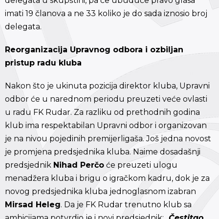
delegata u skupštini, pa će ubuduće pravo glasa
imati 19 članova a ne 33 koliko je do sada iznosio broj
delegata.
Reorganizacija Upravnog odbora i ozbiljan
pristup radu kluba
Nakon što je ukinuta pozicija direktor kluba, Upravni
odbor će u narednom periodu preuzeti veće ovlasti
u radu FK Rudar. Za razliku od prethodnih godina
klub ima respektabilan Upravni odbor i organizovan
je na nivou pojedinih premijerligaša. Još jedna novost
je promjena predsjednika kluba. Naime dosadašnji
predsjednik
Nihad Perčo
će preuzeti ulogu
menadžera kluba i brigu o igračkom kadru, dok je za
novog predsjednika kluba jednoglasnom izabran
Mirsad Heleg
. Da je FK Rudar trenutno klub sa
ambicijama potvrdio je i novi predsjednik: „
Čestitao