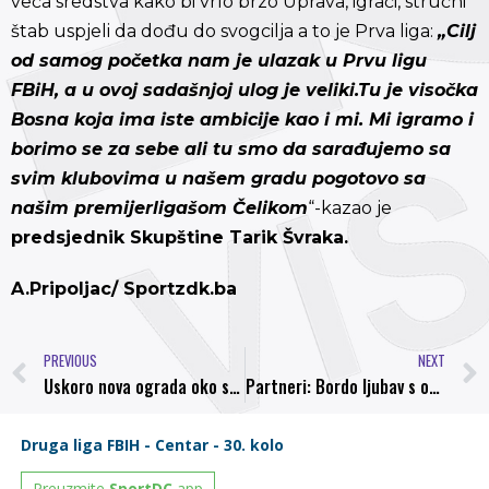
veća sredstva kako bi vrlo brzo Uprava, igrači, stručni
štab uspjeli da dođu do svogcilja a to je Prva liga:
„Cilj
od samog početka nam je ulazak u Prvu ligu
FBiH, a u ovoj sadašnjoj ulog je veliki.Tu je visočka
Bosna koja ima iste ambicije kao i mi. Mi igramo i
borimo se za sebe ali tu smo da sarađujemo sa
svim klubovima u našem gradu pogotovo sa
našim premijerligašom Čelikom
“-kazao je
predsjednik Skupštine Tarik Švraka.
A.Pripoljac/ Sportzdk.ba
PREVIOUS
NEXT
Uskoro nova ograda oko stadiona Luke
Partneri: Bordo ljubav s okusom čokolade