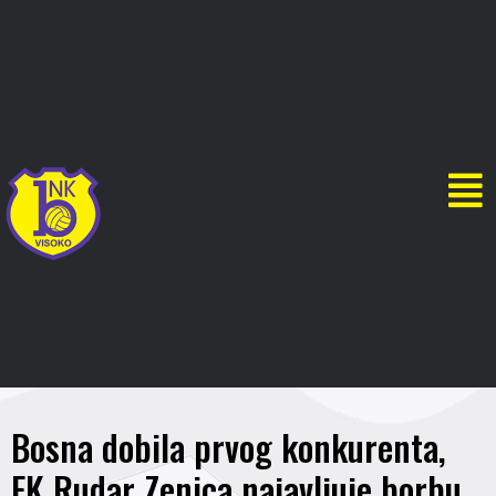
Bosna dobila prvog konkurenta,
FK Rudar Zenica najavljuje borbu