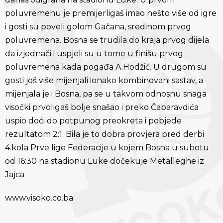
poluvremenu je premijerligaš imao nešto više od igre
i gosti su poveli golom Gačana, sredinom prvog
poluvremena. Bosna se trudila do kraja prvog dijela
da izjednači i uspjeli su u tome u finišu prvog
poluvremena kada pogađa A.Hodžić. U drugom su
gosti još više mijenjali ionako kombinovani sastav, a
mijenjala je i Bosna, pa se u takvom odnosnu snaga
visočki prvoligaš bolje snašao i preko Čabaravdića
uspio doći do potpunog preokreta i pobjede
rezultatom 2:1. Bila je to dobra provjera pred derbi
4.kola Prve lige Federacije u kojem Bosna u subotu
od 16:30 na stadionu Luke dočekuje Metalleghe iz
Jajca
www.visoko.co.ba