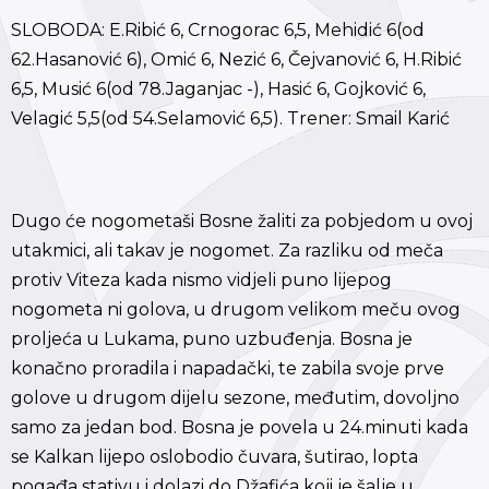
SLOBODA: E.Ribić 6, Crnogorac 6,5, Mehidić 6(od
62.Hasanović 6), Omić 6, Nezić 6, Čejvanović 6, H.Ribić
6,5, Musić 6(od 78.Jaganjac -), Hasić 6, Gojković 6,
Velagić 5,5(od 54.Selamović 6,5). Trener: Smail Karić
Dugo će nogometaši Bosne žaliti za pobjedom u ovoj
utakmici, ali takav je nogomet. Za razliku od meča
protiv Viteza kada nismo vidjeli puno lijepog
nogometa ni golova, u drugom velikom meču ovog
proljeća u Lukama, puno uzbuđenja. Bosna je
konačno proradila i napadački, te zabila svoje prve
golove u drugom dijelu sezone, međutim, dovoljno
samo za jedan bod. Bosna je povela u 24.minuti kada
se Kalkan lijepo oslobodio čuvara, šutirao, lopta
pogađa stativu i dolazi do Džafića koji je šalje u