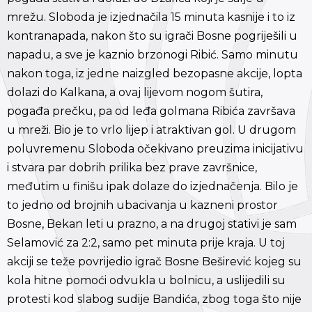
mrežu. Sloboda je izjednačila 15 minuta kasnije i to iz
kontranapada, nakon što su igrači Bosne pogriješili u
napadu, a sve je kaznio brzonogi Ribić. Samo minutu
nakon toga, iz jedne naizgled bezopasne akcije, lopta
dolazi do Kalkana, a ovaj lijevom nogom šutira,
pogađa prečku, pa od leđa golmana Ribića završava
u mreži. Bio je to vrlo lijep i atraktivan gol. U drugom
poluvremenu Sloboda očekivano preuzima inicijativu
i stvara par dobrih prilika bez prave završnice,
međutim u finišu ipak dolaze do izjednačenja. Bilo je
to jedno od brojnih ubacivanja u kazneni prostor
Bosne, Bekan leti u prazno, a na drugoj stativi je sam
Selamović za 2:2, samo pet minuta prije kraja. U toj
akciji se teže povrijedio igrač Bosne Beširević kojeg su
kola hitne pomoći odvukla u bolnicu, a uslijedili su
protesti kod slabog sudije Bandića, zbog toga što nije