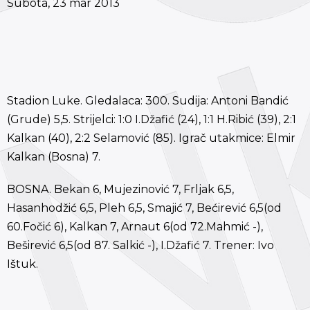
Subota, 23 mar 2013
Stadion Luke. Gledalaca: 300. Sudija: Antoni Bandić
(Grude) 5,5. Strijelci: 1:0 I.Džafić (24), 1:1 H.Ribić (39), 2:1
Kalkan (40), 2:2 Selamović (85). Igrač utakmice: Elmir
Kalkan (Bosna) 7.
BOSNA. Bekan 6, Mujezinović 7, Frljak 6,5,
Hasanhodžić 6,5, Pleh 6,5, Smajić 7, Bećirević 6,5(od
60.Fočić 6), Kalkan 7, Arnaut 6(od 72.Mahmić -),
Beširević 6,5(od 87. Salkić -), I.Džafić 7. Trener: Ivo
Ištuk.