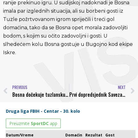
ranije prekinuo igru. U sudijskoj nadoknadi je Bosna
imala par izglednih situacija, ali su borbeni gosti iz
Tuzle požrtvovanom igrom spriječili i treći gol
domaćina, tako da se Bosna opet morala zadovoljiti
bodom, s kojim su očito zadovoljni i gosti. U
slhedećem kolu Bosna gostuje u Bugojno kod ekipe
Iskre.
PREVIOUS
NEXT
Bosna dočekuje tuzlansku Slobodu
Prvi dopredsjednik Saveza Dario Pekić, o radu ONS-a delegate upoznao Mirzet Hindija