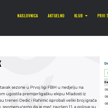
NASLOVNICA
AKTUELNO
KLUB
PRVI 
K
tavak sezone u Prvoj ligi FBiH u nedjelju na
 ugostila premijerligašku ekipu Mladosti iz
 treneri Dedić i Rahimić isprobali veliki broj igrača
ak, spomenućemo da je meč završen 1:1, a golove su