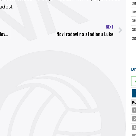
adost.
NEXT
Zamer napustio redove Bosne, FK Mladost DK dovela najboljeg fudbalera Prve lige Federacije BiH
Novi radovi na stadionu Luke