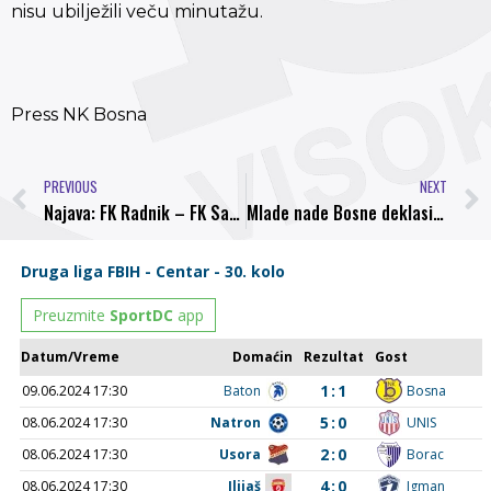
nisu ubilježili veču minutažu.
Press NK Bosna
PREVIOUS
NEXT
Najava: FK Radnik – FK Sarajevo
Mlade nade Bosne deklasirale Kosmos rezultatom 1:4