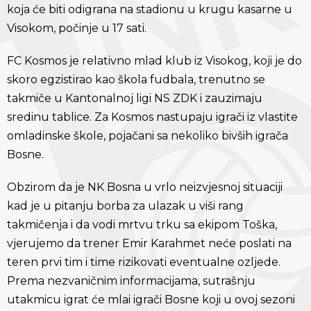
koja će biti odigrana na stadionu u krugu kasarne u
Visokom, počinje u 17 sati.
FC Kosmos je relativno mlad klub iz Visokog, koji je do
skoro egzistirao kao škola fudbala, trenutno se
takmiče u Kantonalnoj ligi NS ZDK i zauzimaju
sredinu tablice. Za Kosmos nastupaju igrači iz vlastite
omladinske škole, pojačani sa nekoliko bivših igrača
Bosne.
Obzirom da je NK Bosna u vrlo neizvjesnoj situaciji
kad je u pitanju borba za ulazak u viši rang
takmičenja i da vodi mrtvu trku sa ekipom Toška,
vjerujemo da trener Emir Karahmet neće poslati na
teren prvi tim i time rizikovati eventualne ozljede.
Prema nezvaničnim informacijama, sutrašnju
utakmicu igrat će mlai igrači Bosne koji u ovoj sezoni