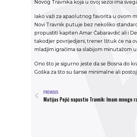
Novog Travnika koja u ovoj sezoi ima sveg
Iako važi za apaolutnog favorita u ovom 
Novi Travnik putuje bez nekoliko standa
propustiti kapiten Amar Čabaravdić ali i De
takodjer povrijedjeni, trener Ištuk će na o
mladjim igračima sa slabijom minutažom u 
Ono što je sigurno jeste da se Bosna do kra
Goška za što su šanse minimalne ali postoj
PREVIOUS