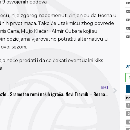
a 9 osvojenih bodova.
meču, nije zgoreg napomenuti činjenicu da Bosna u
rdnih prvotimaca. Tako će utakmicu zbog povrede
nis Cana, Mujo Klačar i Almir Čubara koji su
vin pozicijama vjerovatno potražiti alternativu u
ovoj sezoni.
ja neće predati i da će čekati eventualni kiks
e.
NEXT
Matijas Pejić napustio Travnik: Imam mnogo razloga za to
Sramotan remi naših igrača: Novi Travnik – Bosna 1:1, Premijer liga i definitivno nedostižna