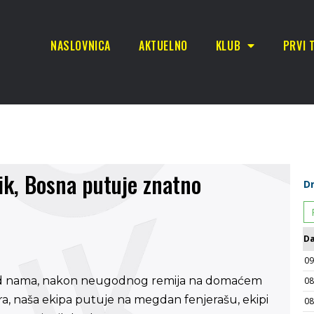
NASLOVNICA
AKTUELNO
KLUB
PRVI 
ik, Bosna putuje znatno
pred nama, nakon neugodnog remija na domaćem
a, naša ekipa putuje na megdan fenjerašu, ekipi