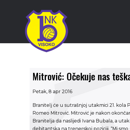
Mitrović: Očekuje nas teš
Petak, 8 apr 2016
Branitelj će u sutrašnjoj utakmici 21. kola
Romeo Mitrović. Mitrović je nakon okončan
Branitelja da naslijedi Ivana Bubala, a uta
debitantska na trenerskoj poziciji. “Mi smo