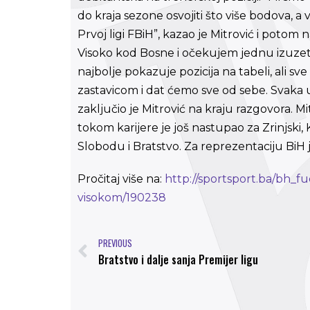
do kraja sezone osvojiti što više bodova, 
Prvoj ligi FBiH”, kazao je Mitrović i potom 
Visoko kod Bosne i očekujem jednu izuze
najbolje pokazuje pozicija na tabeli, ali 
zastavicom i dat ćemo sve od sebe. Svaka ut
zaključio je Mitrović na kraju razgovora. M
tokom karijere je još nastupao za Zrinjsk
Slobodu i Bratstvo. Za reprezentaciju BiH 
Pročitaj više na:
http://sportsport.ba/bh_f
visokom/190238
PREVIOUS
Bratstvo i dalje sanja Premijer ligu