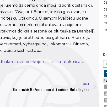
a vjerujemo da ćemo onda moći i izboriti opstanak u
nastavio: “Ovaj put Branitelj ide na gostovanje u
tno tešku utakmicu. O samom kvalitetu Bosne
sve u svemu, mi nećemo otputovati sa bijelom
akmica do kraja sezone će biti teška za Branitelj”,
itrović, koji je prethodno bio golman u Branitelju,
i, Kecskemeti, Nybergsund, Lokomotivu, Dinamo,
je upisao šest nastupa.
udbal/mitrovic-ocekuje-nas-teska-utakmica-u-
NEXT
Gafurović: Možemo pomrsiti račune Metallegheu