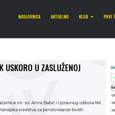
NASLOVNICA
AKTUELNO
KLUB
PRVI 
EK USKORO U ZASLUŽENOJ
ačelnice mr. sci. Amre Babić i Upravnog odbora NK
ansijska sredstva za penzionisanje bivših