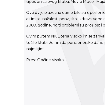
uposlenica ovog kluba, Mevle Muco i Majd
Ove dvije izuzetne dame bile su uposlen
ali im se, nažalost, penzijsko i zdravstveno
2009. godine, no ti problemi su prošlost i
Ovim putem NK Bosna Visoko im se zahval
tužile klub i želi im da penzionerske dane p
najmilijim!
Press Općine Visoko