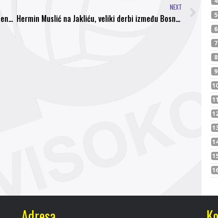
NEXT
U kontrolnoj utakmici za sticanje UEFA PRO licence našeg pomoćnog trenera Hošić Dženana, Bosna savladala Čapljinu rezultatom 2:0, Adnan Hodžić strijelac oba pogotka
Hermin Muslić na Jakliću, veliki derbi između Bosne i Rudara pripao Gedžić Darku iz Brčkog
Adresa
Ko