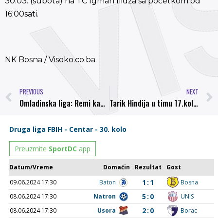
30.03. (subota) na TC Igman Ilidža sa početkom od
16:00sati.
NK Bosna / Visoko.co.ba
PREVIOUS
NEXT
Omladinska liga: Remi kadeta i pobjeda juniora NK Bosna protiv FK Baton
Tarik Hindija u timu 17.kola Druge lige Centar