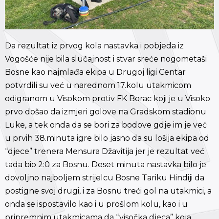
Da rezultat iz prvog kola nastavka i pobjeda iz
Vogošće nije bila slučajnost i stvar sreće nogometaši
Bosne kao najmlađa ekipa u Drugoj ligi Centar
potvrdili su već u narednom 17.kolu utakmicom
odigranom u Visokom protiv FK Borac koji je u Visoko
prvo došao da izmjeri golove na Gradskom stadionu
Luke, a tek onda da se bori za bodove gdje im je već
u prvih 38.minuta igre bilo jasno da su lošija ekipa od
“djece” trenera Mensura Džavitija jer je rezultat već
tada bio 2:0 za Bosnu. Deset minuta nastavka bilo je
dovoljno najboljem strijelcu Bosne Tariku Hindiji da
postigne svoj drugi, i za Bosnu treći gol na utakmici, a
onda se ispostavilo kao i u prošlom kolu, kao i u
pripremnim utakmicama da “visočka djeca” koja