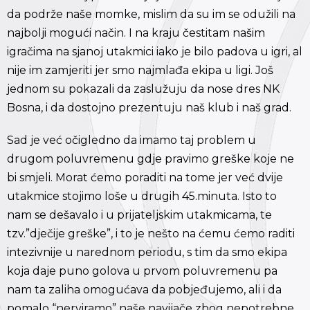
da podrže naše momke, mislim da su im se odužili na
najbolji mogući način. I na kraju čestitam našim
igračima na sjanoj utakmici iako je bilo padova u igri, al
nije im zamjeriti jer smo najmlađa ekipa u ligi. Još
jednom su pokazali da zaslužuju da nose dres NK
Bosna, i da dostojno prezentuju naš klub i naš grad.
Sad je već očigledno da imamo taj problem u
drugom poluvremenu gdje pravimo greške koje ne
bi smjeli. Morat ćemo poraditi na tome jer već dvije
utakmice stojimo loše u drugih 45.minuta. Isto to
nam se dešavalo i u prijateljskim utakmicama, te
tzv.”dječije greške”, i to je nešto na ćemu ćemo raditi
intezivnije u narednom periodu, s tim da smo ekipa
koja daje puno golova u prvom poluvremenu pa
nam ta zaliha omogućava da pobjeđujemo, ali i da
pomalo “nerviramo” naše navijače zbog nepotrebne