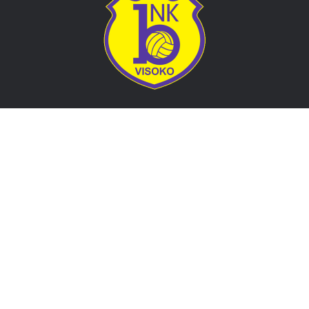
Adresa
Nogometni klub BOSNA
Stadion Luke, 71300 Visoko
Bosnia and Herzegovina
Kontakt
E-Pošta
: nkbosna.visoko@gmail.com