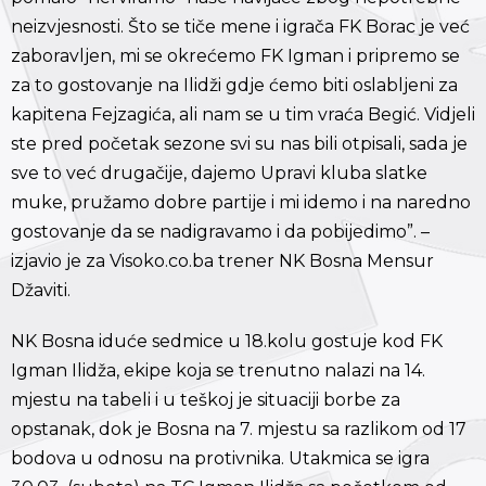
neizvjesnosti. Što se tiče mene i igrača FK Borac je već
zaboravljen, mi se okrećemo FK Igman i pripremo se
za to gostovanje na Ilidži gdje ćemo biti oslabljeni za
kapitena Fejzagića, ali nam se u tim vraća Begić. Vidjeli
ste pred početak sezone svi su nas bili otpisali, sada je
sve to već drugačije, dajemo Upravi kluba slatke
muke, pružamo dobre partije i mi idemo i na naredno
gostovanje da se nadigravamo i da pobijedimo”. –
izjavio je za Visoko.co.ba trener NK Bosna Mensur
Džaviti.
NK Bosna iduće sedmice u 18.kolu gostuje kod FK
Igman Ilidža, ekipe koja se trenutno nalazi na 14.
mjestu na tabeli i u teškoj je situaciji borbe za
opstanak, dok je Bosna na 7. mjestu sa razlikom od 17
bodova u odnosu na protivnika. Utakmica se igra