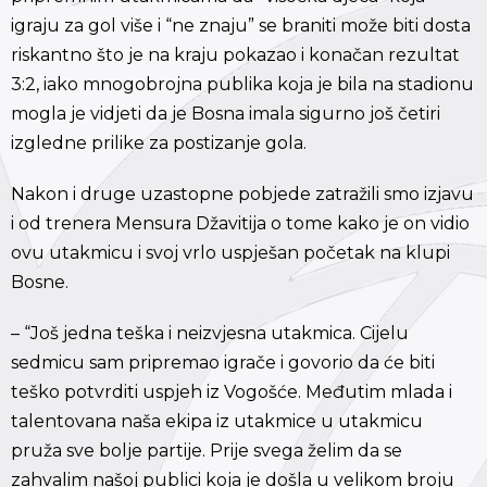
igraju za gol više i “ne znaju” se braniti može biti dosta
riskantno što je na kraju pokazao i konačan rezultat
3:2, iako mnogobrojna publika koja je bila na stadionu
mogla je vidjeti da je Bosna imala sigurno još četiri
izgledne prilike za postizanje gola.
Nakon i druge uzastopne pobjede zatražili smo izjavu
i od trenera Mensura Džavitija o tome kako je on vidio
ovu utakmicu i svoj vrlo uspješan početak na klupi
Bosne.
– “Još jedna teška i neizvjesna utakmica. Cijelu
sedmicu sam pripremao igrače i govorio da će biti
teško potvrditi uspjeh iz Vogošće. Međutim mlada i
talentovana naša ekipa iz utakmice u utakmicu
pruža sve bolje partije. Prije svega želim da se
zahvalim našoj publici koja je došla u velikom broju