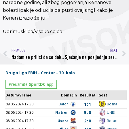
naredne godine, ali zbog pogoršanja Kenanove
bolesti ipak je odlučila da pusti ovaj singl kako je
Kenan izrazio želju.
Udrimuski.ba/Visoko.co.ba
PREVIOUS
NEXT
Nadam se prilici da se dokažem u FK Sarajevo
Sjećanje na posljednju sezonu fudbalera “Bosne” u Premijer ligi BiH