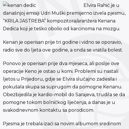
Elvira Rahić je u
današnjoj emisiji Udri Muški premijerno izvela pjesmu,
”KRILA JASTREBA” kompozitora/aranžera Kenana
Dedića koji je teško obolio od karcinoma na mozgu.
Kenan je operisan prije tri godine i vidno se oporavio,
radio sve do ljeta ove godine, a onda se vratila bolest.
Ponovo je operisan prije dva mjeseca, ali poslije ove
operacije Keno je ostao u komi. Problemi su nastali
ljetos u Prijedoru, gdje se Elvira slučajno zadesila i
pokušala skupa sa suprugom da pomogne Kenanu.
Obezbijedila je kardio-mobil do Sarajeva, trudila se da
pomogne tokom bolničkog liječenja, a danas je u
svakodnevnom kontaktu sa porodicom.
Pjesma je trebala izaći sa novim albumom sredinom