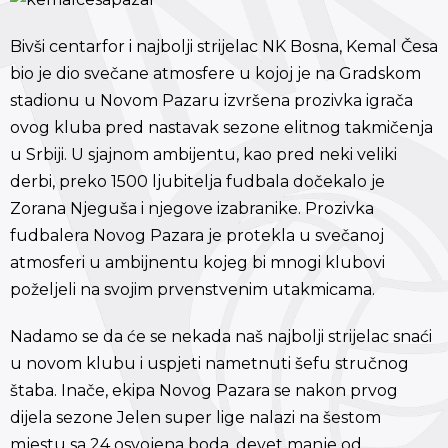
Bivši centarfor i najbolji strijelac NK Bosna, Kemal Česa
bio je dio svečane atmosfere u kojoj je na Gradskom
stadionu u Novom Pazaru izvršena prozivka igrača
ovog kluba pred nastavak sezone elitnog takmičenja
u Srbiji. U sjajnom ambijentu, kao pred neki veliki
derbi, preko 1500 ljubitelja fudbala dočekalo je
Zorana Njeguša i njegove izabranike. Prozivka
fudbalera Novog Pazara je protekla u svečanoj
atmosferi u ambijnentu kojeg bi mnogi klubovi
poželjeli na svojim prvenstvenim utakmicama.
Nadamo se da će se nekada naš najbolji strijelac snaći
u novom klubu i uspjeti nametnuti šefu stručnog
štaba. Inače, ekipa Novog Pazara se nakon prvog
dijela sezone Jelen super lige nalazi na šestom
mjestu sa 24 osvojena boda, devet manje od