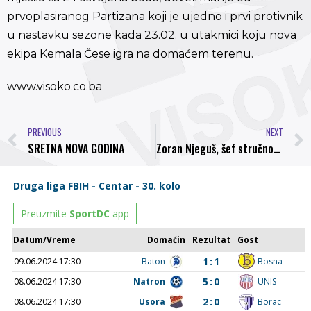
prvoplasiranog Partizana koji je ujedno i prvi protivnik
u nastavku sezone kada 23.02. u utakmici koju nova
ekipa Kemala Čese igra na domaćem terenu.
www.visoko.co.ba
PREVIOUS
NEXT
SRETNA NOVA GODINA
Zoran Njeguš, šef stručnog štaba FK Novi Pazar o Kemalu Česi