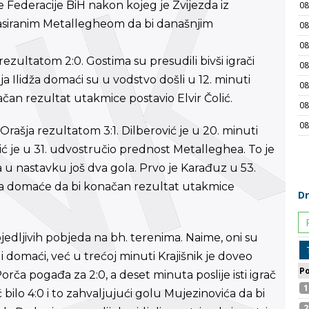
e Federacije BiH nakon kojeg je Zvijezda iz
siranim Metallegheom da bi današnjim
ezultatom 2:0. Gostima su presudili bivši igrači
ja Ilidža domaći su u vodstvo došli u 12. minuti
an rezultat utakmice postavio Elvir Čolić.
rašja rezultatom 3:1. Dilberović je u 20. minuti
 je u 31. udvostručio prednost Metalleghea. To je
a u nastavku još dva gola. Prvo je Karađuz u 53.
za domaće da bi konačan rezultat utakmice
jedljivih pobjeda na bh. terenima. Naime, oni su
i domaći, već u trećoj minuti Krajišnik je doveo
ča pogađa za 2:0, a deset minuta poslije isti igrač
 bilo 4:0 i to zahvaljujući golu Mujezinovića da bi