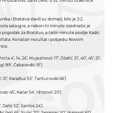
 je Hrustanović da bi Delić u 52. minuti utakmice
 i Bratstva slavili su domaći, bilo je 3:2.
ola sata igre, a nakon tri minute izjednačio je
pogodak za Bratstvo, a četiri minute poslije Kadić
ultata. Konačan rezultat i pobjedu Novom
mice.
 4’, 14, 26’, Mujezinović 17’, Džafić 31’, 40’, 45’, 51’,
ag) 89’, Čabaravdić 91’)
ć 31’, Karađuz 53’; Tanturovski 66’)
c 45’, Kačar 54’; Idrizović 20’)
 Delić 52’; Santos 24’)
(ag) 65’, Suljić 70’; Jaganjac 30’, Ikanović 61’)