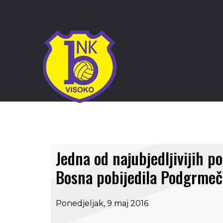
Jedna od najubjedljivijih p
Bosna pobijedila Podgrmeč
Ponedjeljak, 9 maj 2016