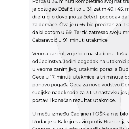
Porča u 26. minuti kompletirao svoj hat trick
je postigao Džafić, i to u 31. zatim 40. i 4
dijelu bilo dovoljno za četvrti pogodak da
za domaće. Čiva je u 66. bio precizan za 11:0,
da bi potom u 89. Terzić zatresao svoju m
Čabaravdić u 91. minuti utakmice.
Veoma zanimljivo je bilo na stadionu Jošik
od Jedinstva. Jedini pogodak na utakmici p
u veoma zanimljivoj utakmici porazila Bud
Gece u 17. minuti utakmice, a tri minute posl
ponovo pogađa Geca za novo vodstvo Gora
sudijske nadoknade za 3:1. U nastavku jo
postavili konačan rezultat utakmice.
U meču između Čapljine i TOŠK-a nije bilo
Rudar je u Kaknju slavio protiv Branitelja s