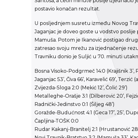
Santosa, a četiri minute poslije izjednačio
postavio konačan rezultat.
U posljednjem susretu između Novog Travnika
Jaganjac je doveo goste u vodstvo poslije p
Mamuša. Potom je Ikanović postigao drugi 
zatresao svoju mrežu za izjednačenje rez
Travniku donio je Suljić u 70. minuti utak
Bosna Visoko-Podgrmeč 14:0 (Krajišnik 3’, Porča
Jaganjac 53’, Čiva 66’, Karavelić 69’, Terzić (
Zvijezda-Sloga 2:0 (Mekić 12’, Čolić 29’)
Metalleghe-Orašje 3:1 (Dilberović 20’, Fejzi
Radnički-Jedinstvo 0:1 (Šiljeg 48’)
Goražde-Budućnost 4:1 (Geca 17’, 25’, Dupova
Čapljina-TOŠK 0:0
Rudar Kakanj-Branitelj 2:1 (Hrustanović 28’,
Novi Travnik-Bratstvo 3:2 (Mamuša 33’, Kadić 