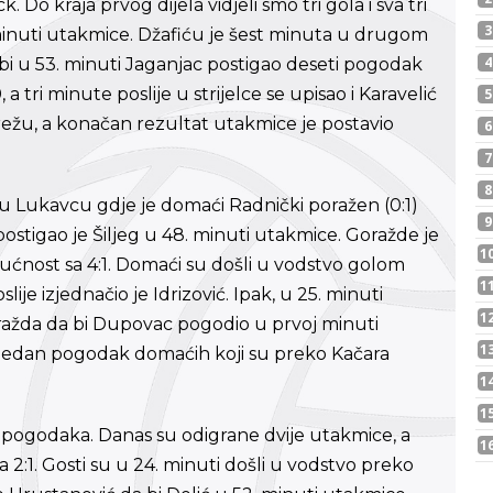
. Do kraja prvog dijela vidjeli smo tri gola i sva tri
5. minuti utakmice. Džafiću je šest minuta u drugom
 bi u 53. minuti Jaganjac postigao deseti pogodak
 a tri minute poslije u strijelce se upisao i Karavelić
režu, a konačan rezultat utakmice je postavio
 u Lukavcu gdje je domaći Radnički poražen (0:1)
ostigao je Šiljeg u 48. minuti utakmice. Goražde je
ućnost sa 4:1. Domaći su došli u vodstvo golom
ije izjednačio je Idrizović. Ipak, u 25. minuti
žda da bi Dupovac pogodio u prvoj minuti
š jedan pogodak domaćih koji su preko Kačara
 pogodaka. Danas su odigrane dvije utakmice, a
a 2:1. Gosti su u 24. minuti došli u vodstvo preko