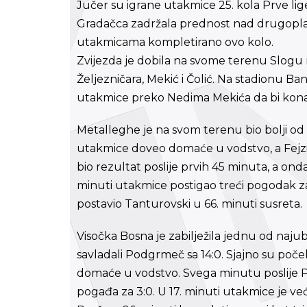
Jučer su igrane utakmice 25. kola Prve lig
Gradačca zadržala prednost nad drugopla
utakmicama kompletirano ovo kolo.
Zvijezda je dobila na svome terenu Slogu r
Željezničara, Mekić i Čolić. Na stadionu Ban
utakmice preko Nedima Mekića da bi konač
Metalleghe je na svom terenu bio bolji od O
utakmice doveo domaće u vodstvo, a Fejzić
bio rezultat poslije prvih 45 minuta, a ond
minuti utakmice postigao treći pogodak 
postavio Tanturovski u 66. minuti susreta.
Visočka Bosna je zabilježila jednu od najub
savladali Podgrmeč sa 14:0. Sjajno su počel
domaće u vodstvo. Svega minutu poslije Por
pogađa za 3:0. U 17. minuti utakmice je već