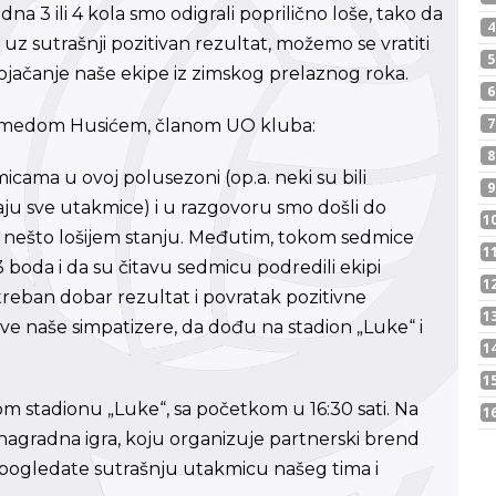
a 3 ili 4 kola smo odigrali poprilično loše, tako da
 uz sutrašnji pozitivan rezultat, možemo se vratiti
 pojačanje naše ekipe iz zimskog prelaznog roka.
hamedom Husićem, članom UO kluba:
micama u ovoj polusezoni (op.a. neki su bili
aju sve utakmice) i u razgovoru smo došli do
 u nešto lošijem stanju. Međutim, tokom sedmice
 3 boda i da su čitavu sedmicu podredili ekipi
otreban dobar rezultat i povratak pozitivne
sve naše simpatizere, da dođu na stadion „Luke“ i
kom stadionu „Luke“, sa početkom u 16:30 sati. Na
nagradna igra, koju organizuje partnerski brend
pogledate sutrašnju utakmicu našeg tima i