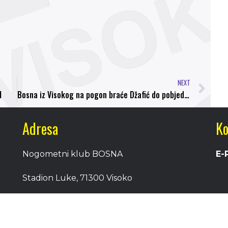
NEXT
H
Bosna iz Visokog na pogon braće Džafić do pobjede nad Jedinstvom
Adresa
Ko
Nogometni klub BOSNA
E-
Stadion Luke, 71300 Visoko
Bosnia and Herzegovina