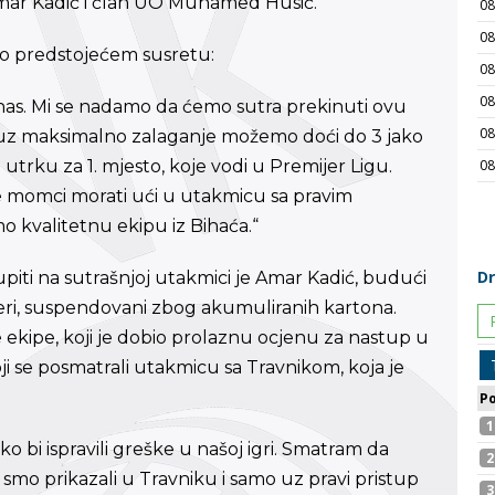
č Amar Kadić i član UO Muhamed Husić.
i o predstojećem susretu:
nas. Mi se nadamo da ćemo sutra prekinuti ovu
 uz maksimalno zalaganje možemo doći do 3 jako
 utrku za 1. mjesto, koje vodi u Premijer Ligu.
 momci morati ući u utakmicu sa pravim
o kvalitetnu ekipu iz Bihaća.“
upiti na sutrašnjoj utakmici je Amar Kadić, budući
peri, suspendovani zbog akumuliranih kartona.
še ekipe, koji je dobio prolaznu ocjenu za nastup u
ji se posmatrali utakmicu sa Travnikom, koja je
o bi ispravili greške u našoj igri. Smatram da
mo prikazali u Travniku i samo uz pravi pristup