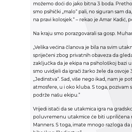
možemo doći do jako bitna 3 boda. Prethodn
smo psihički „malo“ pali, no siguran sam da,
na pravi kolosjek.“ – rekao je Amar Kadić,
Na kraju smo porazgovarali sa gosp. Mu
„Velika većina članova je bila na svim utak
spriječeni zbog privatnih obaveza da gled
zaključka da je ekipa na psihološkoj bazi
smo uvidjeli da igrači žarko žele da osvoje
„Jedinstva“. Sad, više nego ikad, nam je p
atmosfere, u i oko kluba. S toga, pozivam 
podrže našu ekipu.”
Vrijedi istači da se utakmica igra na grads
poluvremenu utakmice će biti upriličena 
Manners. S toga, imate mnogo razloga da 