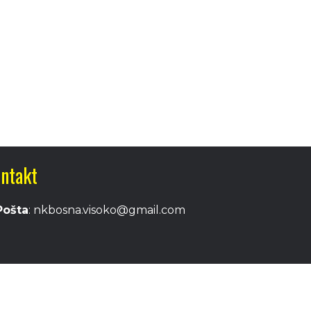
ntakt
Pošta
: nkbosna.visoko@gmail.com