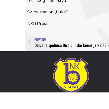
bihaćkog “Jedinstva”.
Svi na stadion „Luke“!
NKB Press
PREVIOUS
Održana sjednica Disciplinske komisije NS FBi