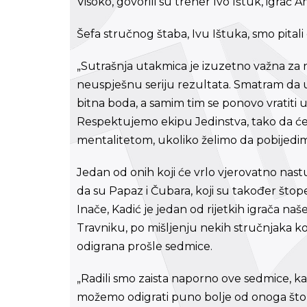
Visoko, govorili su trener Ivo Ištuk, igra
Šefa stručnog štaba, Ivu Ištuka, smo pital
„Sutrašnja utakmica je izuzetno važna za 
neuspješnu seriju rezultata. Smatram da
bitna boda, a samim tim se ponovo vratiti u
Respektujemo ekipu Jedinstva, tako da će
mentalitetom, ukoliko želimo da pobijedim
Jedan od onih koji će vrlo vjerovatno nast
da su Papaz i Čubara, koji su također što
Inače, Kadić je jedan od rijetkih igrača na
Travniku, po mišljenju nekih stručnjaka ko
odigrana prošle sedmice.
„Radili smo zaista naporno ove sedmice, kak
možemo odigrati puno bolje od onoga što s