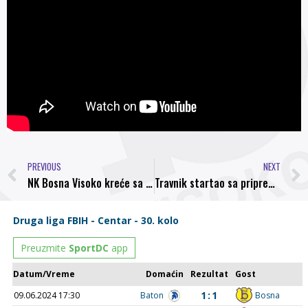
PREVIOUS
NEXT
NK Bosna Visoko kreće sa pripremama – Prva kontrolna utakmica u subotu protiv Čelika
Travnik startao sa pripremama, Hasanhodžić ostaje