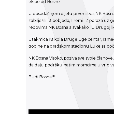
ekipe od Bosne.
U dosadašnjem dijelu prvenstva, NK Bosna
zabilježili 13 pobjeda, 1 remi i 2 poraza uz g
redovima NK Bosna a svakako i u Drugoj lig
Utakmica 18 kola Druge Lige centar, Izmeđ
godine na gradskom stadionu Luke sa poč
NK Bosna Visoko, poziva sve svoje članove,
da daju podršku našim momcima u vrlo va
Budi Bosna!!!!!