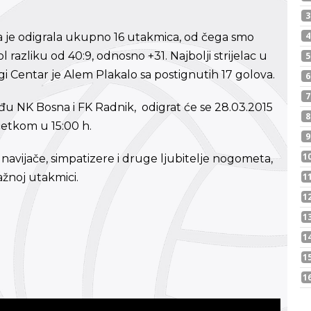
 je odigrala ukupno 16 utakmica, od čega smo
ol razliku od 40:9, odnosno +31. Najbolji strijelac u
i Centar je Alem Plakalo sa postignutih 17 golova.
u NK Bosna i FK Radnik, odigrat će se 28.03.2015
etkom u 15:00 h.
 navijače, simpatizere i druge ljubitelje nogometa,
žnoj utakmici.