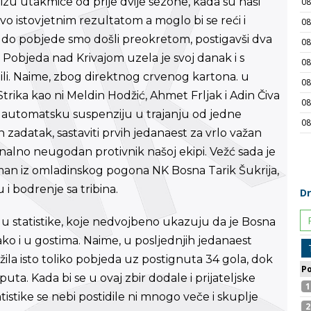
izu utakmice od prije dvije sezone, kada su naši
o istovjetnim rezultatom a moglo bi se reći i
0 a do pobjede smo došli preokretom, postigavši dva
 Pobjeda nad Krivajom uzela je svoj danak i s
li. Naime, zbog direktnog crvenog kartona. u
Strika kao ni Meldin Hodžić, Ahmet Frljak i Adin Čiva
dili automatsku suspenziju u trajanju od jedne
 zadatak, sastaviti prvih jedanaest za vrlo važan
onalno neugodan protivnik našoj ekipi. Vežć sada je
olman iz omladinskog pogona NK Bosna Tarik Šukrija,
 i bodrenje sa tribina.
 u statistike, koje nedvojbeno ukazuju da je Bosna
ako i u gostima. Naime, u posljednjih jedanaest
ila isto toliko pobjeda uz postignuta 34 gola, dok
puta. Kada bi se u ovaj zbir dodale i prijateljske
stike se nebi postidile ni mnogo veče i skuplje