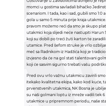
Gostovanje u Zavidovićima donijelo je repr
momci u gostima savladali bihačko Jedinstv
scenariom. I tada, kao i sad, gubili smo 1:
gola u samo 5 minuta prije kraja utakmice.
pravom možemo reći da smo je skupo plati
utakmici koja slijedi neće nastupiti Harun 
koji su dobili po treći žuti karton te zara
utamice. Pred šefom struke je vrlo ozbiljan
meč sa Radnikom iz Hadžića koji je tradici
izvjesno da će na gol stati talentovani g
koji će sasvim sigurno trebati vašu podršku
Pred ovu vrlo važnu utakmicu zavirili smo
itekako kvalitetna ekipa, kako kod kuće, t
prvenstvenih utakmica, NK Bosna je ubiljež
su naši golmani loptu iz mreže vadili tek 6 
utakmice u pripremnom periodu, naše stati