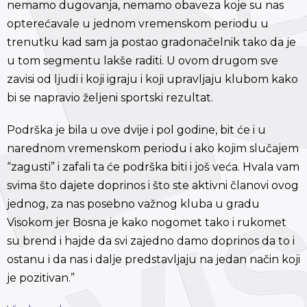
nemamo dugovanja, nemamo obaveza koje su nas
opterećavale u jednom vremenskom periodu u
trenutku kad sam ja postao gradonačelnik tako da je
u tom segmentu lakše raditi. U ovom drugom sve
zavisi od ljudi i koji igraju i koji upravljaju klubom kako
bi se napravio željeni sportski rezultat.
Podrška je bila u ove dvije i pol godine, bit će i u
narednom vremenskom periodu i ako kojim slučajem
“zagusti” i zafali ta će podrška biti i još veća. Hvala vam
svima što dajete doprinos i što ste aktivni članovi ovog
jednog, za nas posebno važnog kluba u gradu
Visokom jer Bosna je kako nogomet tako i rukomet
su brend i hajde da svi zajedno damo doprinos da to i
ostanu i da nas i dalje predstavljaju na jedan način koji
je pozitivan.”