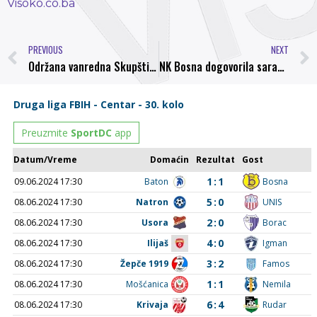
Visoko.co.ba
PREVIOUS
NEXT
Održana vanredna Skupština NK “Bosna”, Emir Bijedić novi predsjednik
NK Bosna dogovorila saradnju sa Mensurom Džavitijem i Elvirom Memićem