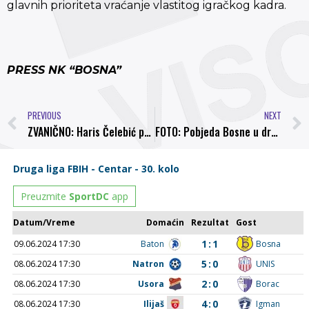
glavnih prioriteta vraćanje vlastitog igračkog kadra.
PRESS NK “BOSNA”
PREVIOUS
NEXT
ZVANIČNO: Haris Čelebić pojačao napad Bosne
FOTO: Pobjeda Bosne u drugoj pripremnoj utakmici