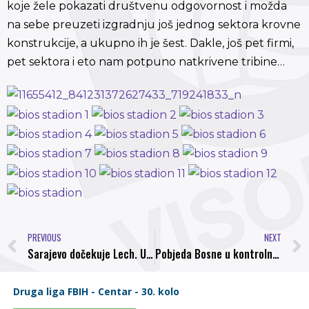
koje žele pokazati društvenu odgovornost i možda
na sebe preuzeti izgradnju još jednog sektora krovne
konstrukcije, a ukupno ih je šest. Dakle, još pet firmi,
pet sektora i eto nam potpuno natkrivene tribine…
PREVIOUS
NEXT
Sarajevo dočekuje Lech. Ulaznice u slobodnoj prodaji od petka, 10. jula.
Pobjeda Bosne u kontrolnoj utakmici sa Fudbalskom akademijom Sporta