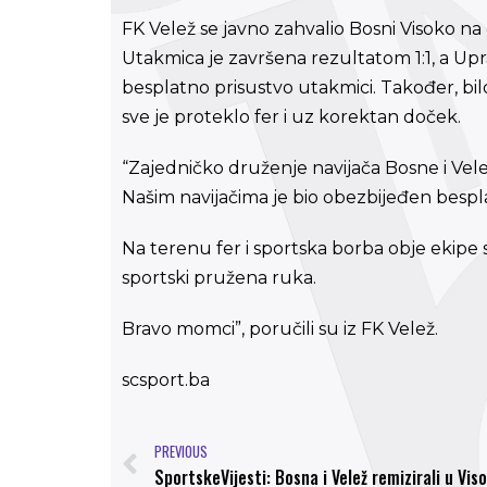
FK Velež se javno zahvalio Bosni Visoko n
Utakmica je završena rezultatom 1:1, a Upr
besplatno prisustvo utakmici. Također, bil
sve je proteklo fer i uz korektan doček.
“Zajedničko druženje navijača Bosne i Vel
Našim navijačima je bio obezbijeđen bespla
Na terenu fer i sportska borba obje ekipe 
sportski pružena ruka.
Bravo momci”, poručili su iz FK Velež.
scsport.ba
PREVIOUS
SportskeVijesti: Bosna i Velež remizirali u Vi