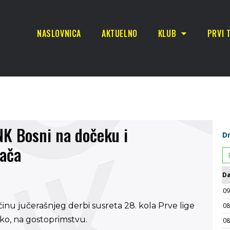
NASLOVNICA
AKTUELNO
KLUB
PRVI 
 NK Bosni na dočeku i
jača
inu jučerašnjeg derbi susreta 28. kola Prve lige
oko, na gostoprimstvu.